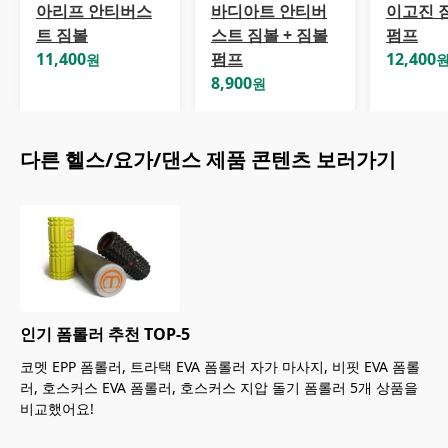
아리프 안티버스
바디아트 안티버
이고진 짐
트 짐볼
스트 짐볼 + 짐볼
펌프
11,400
펌프
12,400
원
8,900
원
다른
헬스/요가/댄스
제품 콘텐츠 보러가기
인기 폼롤러 추천 TOP-5
코멧 EPP 폼롤러, 트라택 EVA 폼롤러 자가 마사지, 비핏 EVA 폼롤
러, 호스커스 EVA 폼롤러, 호스커스 지압 돌기 폼롤러 5개 상품을
비교했어요!