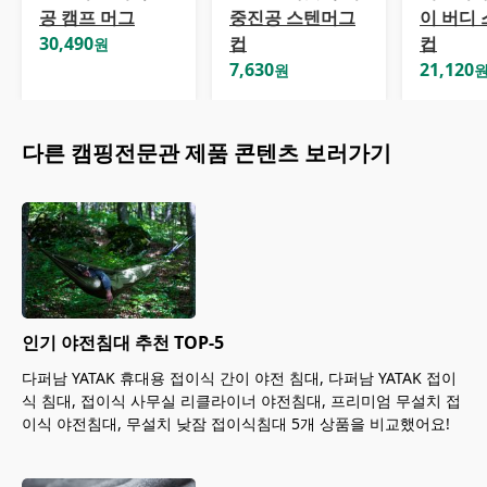
공 캠프 머그
중진공 스텐머그
이 버디 
30,490
컵
컵
원
7,630
21,120
원
다른
캠핑전문관
제품 콘텐츠 보러가기
인기 야전침대 추천 TOP-5
다퍼남 YATAK 휴대용 접이식 간이 야전 침대, 다퍼남 YATAK 접이
식 침대, 접이식 사무실 리클라이너 야전침대, 프리미엄 무설치 접
이식 야전침대, 무설치 낮잠 접이식침대 5개 상품을 비교했어요!