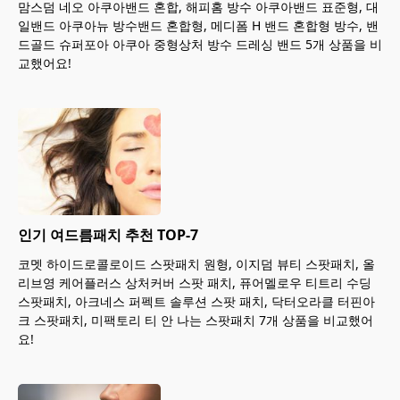
맘스덤 네오 아쿠아밴드 혼합, 해피홈 방수 아쿠아밴드 표준형, 대
일밴드 아쿠아뉴 방수밴드 혼합형, 메디폼 H 밴드 혼합형 방수, 밴
드골드 슈퍼포아 아쿠아 중형상처 방수 드레싱 밴드 5개 상품을 비
교했어요!
인기 여드름패치 추천 TOP-7
코멧 하이드로콜로이드 스팟패치 원형, 이지덤 뷰티 스팟패치, 올
리브영 케어플러스 상처커버 스팟 패치, 퓨어멜로우 티트리 수딩
스팟패치, 아크네스 퍼펙트 솔루션 스팟 패치, 닥터오라클 터핀아
크 스팟패치, 미팩토리 티 안 나는 스팟패치 7개 상품을 비교했어
요!