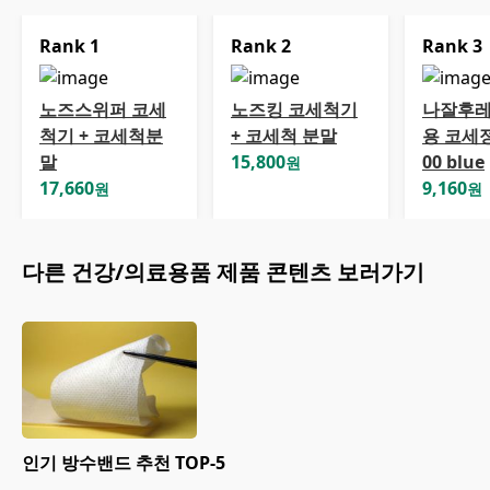
Rank
1
Rank
2
Rank
3
노즈스위퍼 코세
노즈킹 코세척기
나잘후레
척기 + 코세척분
+ 코세척 분말
용 코세정
말
15,800
00 blue
원
17,660
9,160
원
원
다른
건강/의료용품
제품 콘텐츠 보러가기
인기 방수밴드 추천 TOP-5