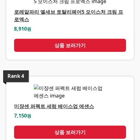
로레알파리 엘세브 토탈리페어5 모이스처 크림 프
로엑스
8,910
원
상품 보러가기
Rank
4
미쟝센 퍼펙트 세럼 베이스업 에센스
7,150
원
상품 보러가기