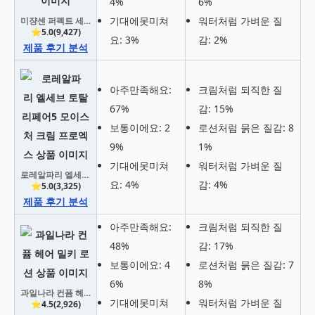
4%
6%
기대에못미쳐
워터처럼 가벼운 질
미쟝센 퍼펙트 세럼 베이스업 에센스
⭐5.0(9,427)
요: 3%
감: 2%
제품 후기 분석
아주만족해요:
크림처럼 되직한 질
67%
감: 15%
보통이에요: 2
로션처럼 묽은 질감: 8
9%
1%
기대에못미쳐
워터처럼 가벼운 질
로레알파리 엘세브 토탈리페어5 모이스처 크림 프로엑스
요: 4%
감: 4%
⭐5.0(3,325)
제품 후기 분석
아주만족해요:
크림처럼 되직한 질
48%
감: 17%
보통이에요: 4
로션처럼 묽은 질감: 7
6%
8%
과일나라 컨퓸 헤어 밀키 로션
기대에못미쳐
워터처럼 가벼운 질
⭐4.5(2,926)