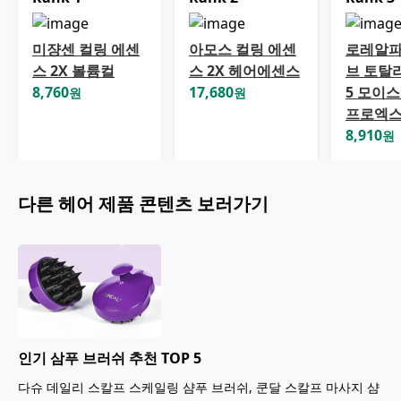
미쟝센 컬링 에센
아모스 컬링 에센
로레알파
스 2X 볼륨컬
스 2X 헤어에센스
브 토탈
8,760
17,680
5 모이
원
원
프로엑
8,910
원
다른
헤어
제품 콘텐츠 보러가기
인기 삼푸 브러쉬 추천 TOP 5
다슈 데일리 스칼프 스케일링 샴푸 브러쉬, 쿤달 스칼프 마사지 샴