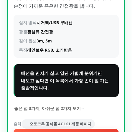
순정에 가까운 은은한 간접광을 냅니다.
설치 방식
시거잭/USB 무배선
광원
광섬유 간접광
길이 옵션
3m, 5m
특징
레인보우 RGB, 소리반응
배선을 만지기 싫고 일단 가볍게 분위기만
내보고 싶다면 이 목록에서 가장 손이 덜 가는
출발점입니다.
좋은 점
3
가지, 아쉬운 점
2
가지 보기
출처
오토크루 공식몰 AC-L01 제품 페이지