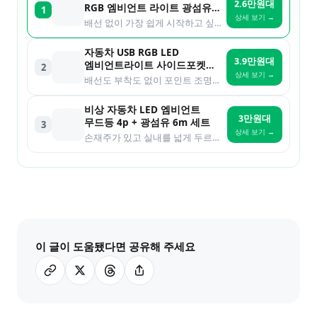
2.6만원대
RGB 엠비언트 라이트 광섬유
1
상세 보기 →
무드등 시거잭 3m AC-L01
배선 없이 가장 쉽게 시작하고 싶은 사람
자동차 USB RGB LED
3.9만원대
엠비언트라이트 사이드포켓
2
상세 보기 →
틈새포켓 컵홀더 (충전기능
배선도 부착도 없이 포인트 조명만 원하는 사람
무드등) 2개1세트
비상 자동차 LED 엠비언트
3만원대
무드등 4p + 광섬유 6m 세트
3
상세 보기 →
손재주가 있고 실내를 넓게 두르고 싶은 사람
이 글이 도움됐다면 공유해 주세요