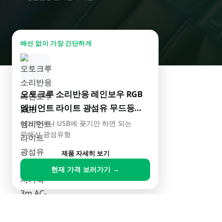
배선 없이 가장 간단하게
오토크루 소리반응 레인보우 RGB
엠비언트 라이트 광섬유 무드등
시거잭 3m AC-L01
시거잭이나 USB에 꽂기만 하면 되는
무배선 광섬유형
제품 자세히 보기
현재 가격 보러가기 →