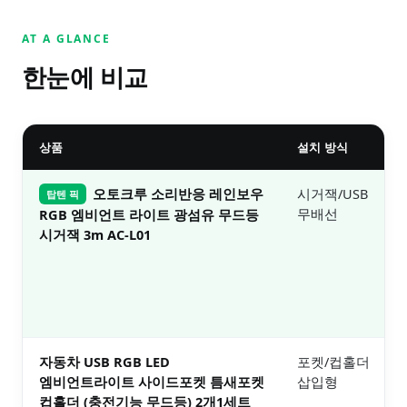
AT A GLANCE
한눈에 비교
상품
설치 방식
오토크루 소리반응 레인보우
시거잭/USB
탑텐 픽
무배선
RGB 엠비언트 라이트 광섬유 무드등
시거잭 3m AC-L01
자동차 USB RGB LED
포켓/컵홀더
엠비언트라이트 사이드포켓 틈새포켓
삽입형
컵홀더 (충전기능 무드등) 2개1세트