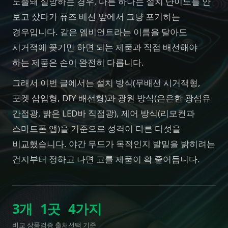
노출돼 실망하는 경우, 다른 하나는 설치 난이도를 안
보고 샀다가 퓨즈 배선 앞에서 그냥 포기하는
경우입니다. 같은 엠비언트라는 이름을 달아도
시거잭에 꽂기만 하면 되는 제품과 직접 배선해야
하는 제품은 손이 완전히 다릅니다.
그래서 이번 글에서는 설치 방식(무배선 시거잭형,
포켓 삽입형, DIY 배선형)과 광원 방식(은은한 광섬유
간접광, 밝은 LED바 직접광), 제어 방식(리모컨과
스마트폰 앱)을 기준으로 성격이 다른 다섯을
비교했습니다. 야간 무드가 목적인지 발밑을 밝히려는
건지부터 정하고 나면 고를 제품이 확 줄어듭니다.
3
개
1
곳
4
가지
비교 상품
검증 출처
선택 기준