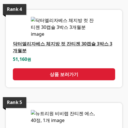
Rank
4
닥터엘리자베스 체지방 컷 잔티젠 30캡슐 3박스 3
개월분
51,160
원
상품 보러가기
Rank
5