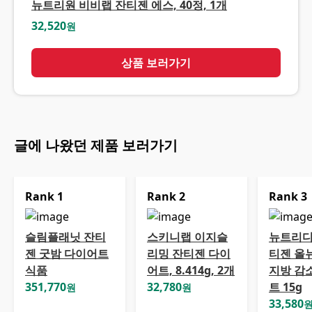
뉴트리원 비비랩 잔티젠 에스, 40정, 1개
32,520
원
상품 보러가기
글에 나왔던 제품 보러가기
Rank
1
Rank
2
Rank
3
슬림플래닛 잔티
스키니랩 이지슬
뉴트리디
젠 굿밤 다이어트
리밍 잔티젠 다이
티젠 올뉴
식품
어트, 8.414g, 2개
지방 감
351,770
32,780
트 15g
원
원
33,580