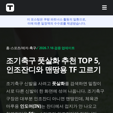
☰
이 포스팅은 쿠팡 파트너스 활동의 일환으로,
이에 따른 일정액의 수수료를 제공받습니다.
홈
›
스포츠/레저
›
축구
✓
2026.7.16
검증 업데이트
조기축구 풋살화 추천 TOP 5,
인조잔디와 맨땅용 TF 고르기
조기축구 신발을 사려고
풋살화
를 검색하면 밑창이
서로 다른 신발이 한 화면에 섞여 나옵니다. 조기축구
구장은 대부분 인조잔디 아니면 맨땅인데, 체육관
마루용
인도어(IN)
는 잔디에서 접지가 안 나오고