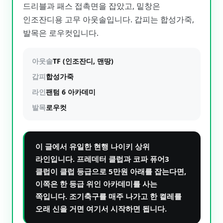
드리블과 패스 접촉면을 잡았고, 밑창은
인조잔디용 고무 아웃솔입니다. 갑피는 합성가죽,
발목은 로우컷입니다.
아웃솔
TF (인조잔디, 맨땅)
갑피
합성가죽
라인
팬텀 6 아카데미
발목
로우컷
이 글에서 유일한 현행 나이키 상위
라인입니다. 프레데터 클럽과 코파 퓨어3
클럽이 클럽 등급으로 5만원 아래를 잡는다면,
이쪽은 한 등급 위인 아카데미를 사는
쪽입니다. 조기축구를 매주 나가고 한 켤레를
오래 신을 거면 여기서 시작하면 됩니다.