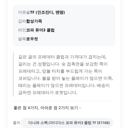
아웃솔
TF (인조잔디, 맨땅)
갑피
합성가죽
라인
코파 퓨어3 클럽
발목
로우컷
같은 글의 프레데터 클럽과 가격대가 겹치는데,
갈리는 건 성향입니다. 슛 접촉면을 보강한 쪽이
프레데터고, 앞볼 터치를 부드럽게 가는 쪽이
코파입니다. 볼을 받아 놓는 플레이가 많으면 이쪽,
때리는 플레이가 많으면 프레데터입니다. 배송이
급하면 프레데터가 로켓입니다.
좋은 점
4
가지, 아쉬운 점
2
가지 보기
출처
다나와 스펙 (아디다스 코파 퓨어3 클럽 TF IE1168)