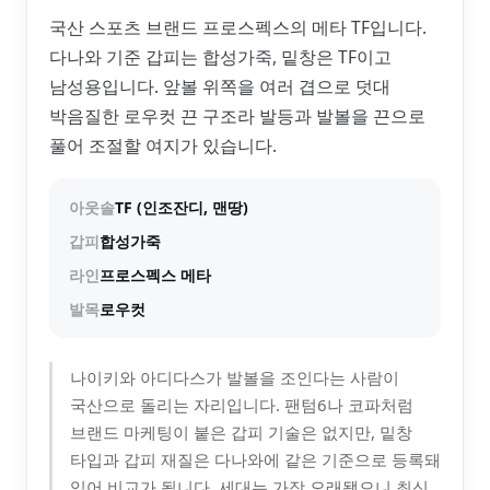
국산 스포츠 브랜드 프로스펙스의 메타 TF입니다.
다나와 기준 갑피는 합성가죽, 밑창은 TF이고
남성용입니다. 앞볼 위쪽을 여러 겹으로 덧대
박음질한 로우컷 끈 구조라 발등과 발볼을 끈으로
풀어 조절할 여지가 있습니다.
아웃솔
TF (인조잔디, 맨땅)
갑피
합성가죽
라인
프로스펙스 메타
발목
로우컷
나이키와 아디다스가 발볼을 조인다는 사람이
국산으로 돌리는 자리입니다. 팬텀6나 코파처럼
브랜드 마케팅이 붙은 갑피 기술은 없지만, 밑창
타입과 갑피 재질은 다나와에 같은 기준으로 등록돼
있어 비교가 됩니다. 세대는 가장 오래됐으니 최신