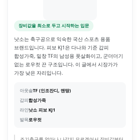
장비값을 최소로 두고 시작하는 입문
낫소는 축구공으로 익숙한 국산 스포츠 용품
브랜드입니다. 피보 KJ1은 다나와 기준 갑피
합성가죽, 밑창 TF의 남성용 풋살화이고, 군더더기
없는 로우컷 끈 구조입니다. 이 글에서 시장가가
가장 낮은 자리입니다.
아웃솔
TF (인조잔디, 맨땅)
갑피
합성가죽
라인
낫소 피보 KJ1
발목
로우컷
조기축구를 얼마나 나갈지 모르겠어서 장비값부터