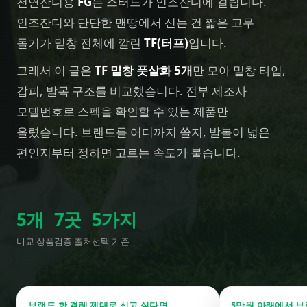
천연잔디용
FG
는 스터드가 인조잔디에 걸립니다.
인조잔디와 단단한 맨땅에서 신는 건 짧은 고무
돌기가 밑창 전체에 깔린
TF(터프)
입니다.
그래서 이 글은
TF 밑창 풋살화 5개
만 모아 밑창 타입,
갑피, 발목 구조를 비교했습니다. 전부 제조사
모델번호로 스펙을 확인할 수 있는 제품만
올렸습니다. 브랜드를 어디까지 쓸지, 발볼이 넓은
편인지부터 정하면 고르는 속도가 붙습니다.
5
개
7
곳
5
가지
비교 상품
검증 출처
선택 기준
브랜드 한 켤레 제대로 신고 싶다면
5만원 아래에서 