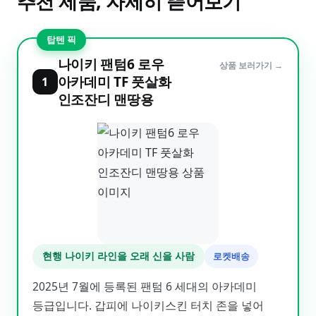
추천 제품, 자세히 뜯어보기
탑텐 픽
나이키 팬텀6 로우
상품 보러가기 →
아카데미 TF 풋살화
1
인조잔디 맨땅용
현행 나이키 라인을 오래 신을 사람
로켓배송
2025년 7월에 등록된 팬텀 6 세대의 아카데미
등급입니다. 갑피에 나이키스킨 터치 존을 넣어