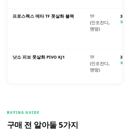
프로스펙스 메타 TF 풋살화 블랙
TF
3.5
(인조잔디,
보러가
맨땅)
낫소 피보 풋살화 PIVO KJ1
TF
3.5
(인조잔디,
보러가
맨땅)
BUYING GUIDE
구매 전 알아둘
5
가지