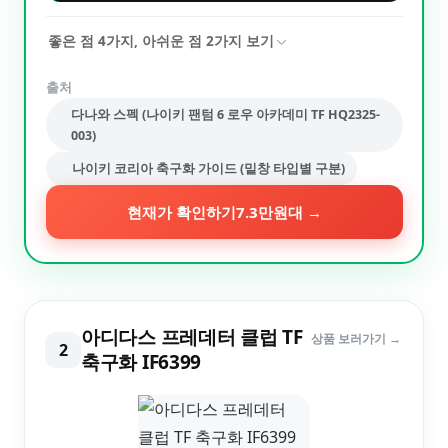
좋은 점
4
가지, 아쉬운 점
2
가지 보기
출처
다나와 스펙 (나이키 팬텀 6 로우 아카데미 TF HQ2325-
003)
나이키 코리아 축구화 가이드 (밑창 타입별 구분)
현재가 확인하기
7.3만원대
→
아디다스 프레데터 클럽 TF
상품 보러가기 →
2
축구화 IF6399