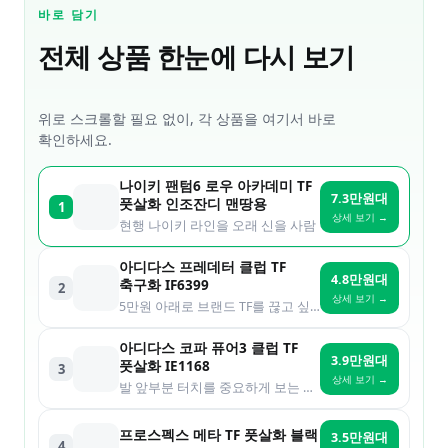
바로 담기
전체 상품 한눈에 다시 보기
위로 스크롤할 필요 없이, 각 상품을 여기서 바로
확인하세요.
나이키 팬텀6 로우 아카데미 TF
7.3만원대
풋살화 인조잔디 맨땅용
1
상세 보기 →
현행 나이키 라인을 오래 신을 사람
아디다스 프레데터 클럽 TF
4.8만원대
축구화 IF6399
2
상세 보기 →
5만원 아래로 브랜드 TF를 끊고 싶은 사람
아디다스 코파 퓨어3 클럽 TF
3.9만원대
풋살화 IE1168
3
상세 보기 →
발 앞부분 터치를 중요하게 보는 사람
프로스펙스 메타 TF 풋살화 블랙
3.5만원대
4