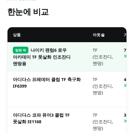
한눈에 비교
상품
아웃솔
가격
나이키 팬텀6 로우
TF
7.3
탑텐 픽
(인조잔디,
보러가
아카데미 TF 풋살화 인조잔디
맨땅)
맨땅용
아디다스 프레데터 클럽 TF 축구화
TF
4.8
IF6399
(인조잔디,
보러가
맨땅)
아디다스 코파 퓨어3 클럽 TF
TF
3.9
풋살화 IE1168
(인조잔디,
보러가
맨땅)