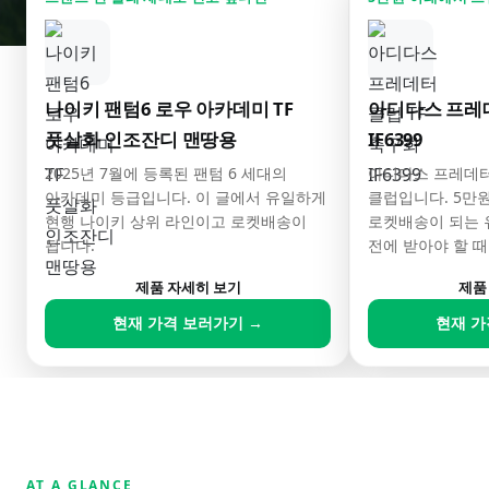
나이키 팬텀6 로우 아카데미 TF
아디다스 프레데
풋살화 인조잔디 맨땅용
IF6399
2025년 7월에 등록된 팬텀 6 세대의
아디다스 프레데터
아카데미 등급입니다. 이 글에서 유일하게
클럽입니다. 5만원
현행 나이키 상위 라인이고 로켓배송이
로켓배송이 되는 
됩니다.
전에 받아야 할 때
제품 자세히 보기
제품
현재 가격 보러가기 →
현재 가
AT A GLANCE