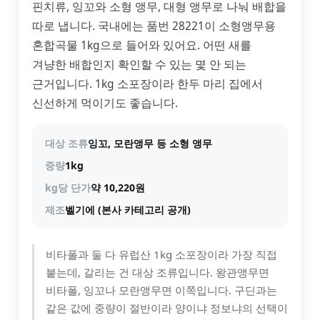
핀치류, 잉꼬와 소형 앵무, 대형 앵무로 나눠 배합을
따로 냅니다. 국내에는 품번 28221이 소형앵무용
혼합곡물 1kg으로 들어와 있어요. 어떤 새를
겨냥한 배합인지 확인할 수 있는 몇 안 되는
근거입니다. 1kg 소포장이라 한두 마리 집에서
신선하게 먹이기도 좋습니다.
대상 조류
잉꼬, 모란앵무 등 소형 앵무
중량
1kg
kg당 단가
약 10,220원
제조
벨기에 (본사 카테고리 공개)
비타폴과 둘 다 유럽산 1kg 소포장이라 가장 직접
붙는데, 갈리는 건 대상 조류입니다. 왕관앵무면
비타폴, 잉꼬나 모란앵무면 이쪽입니다. 구딘과는
같은 값에 중량이 절반이라 양이냐 정보냐의 선택이