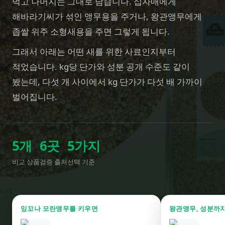
먹고 나머지는 그대로 남습니다. 십자매에게
해바라기씨가 섞인 앵무용을 주거나, 왕관앵무에게
좁쌀 위주 소형새용을 주면 그렇게 됩니다.
그래서 아래는 어떤 새를 위한 사료인지부터
적었습니다. kg당 단가와 성분 공개 수준도 같이
봤는데, 다섯 개 사이에서 kg 단가가 다섯 배 가까이
벌어집니다.
5
개
6
곳
5
가지
비교 상품
검증 출처
선택 기준
잉꼬나 모란앵무를 키우면
왕관앵무, 성분까