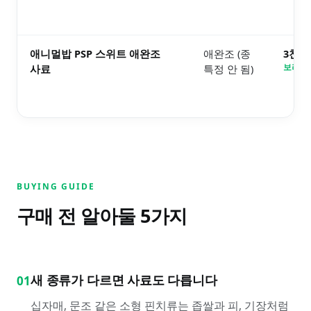
애니멀밥 PSP 스위트 애완조
애완조 (종
3천원
사료
특정 안 됨)
보러가
BUYING GUIDE
구매 전 알아둘
5
가지
새 종류가 다르면 사료도 다릅니다
01
십자매, 문조 같은 소형 핀치류는 좁쌀과 피, 기장처럼