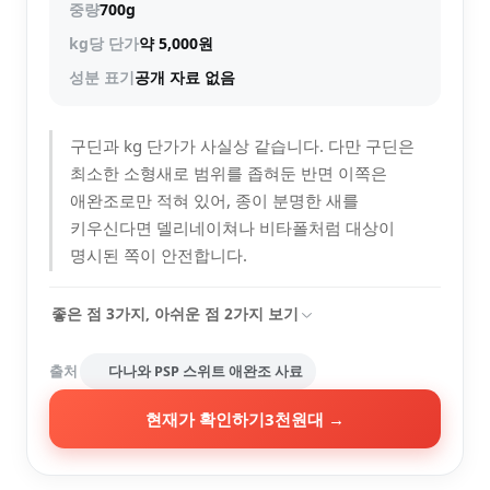
중량
700g
kg당 단가
약 5,000원
성분 표기
공개 자료 없음
구딘과 kg 단가가 사실상 같습니다. 다만 구딘은
최소한 소형새로 범위를 좁혀둔 반면 이쪽은
애완조로만 적혀 있어, 종이 분명한 새를
키우신다면 델리네이쳐나 비타폴처럼 대상이
명시된 쪽이 안전합니다.
좋은 점
3
가지, 아쉬운 점
2
가지 보기
출처
다나와 PSP 스위트 애완조 사료
현재가 확인하기
3천원대
→