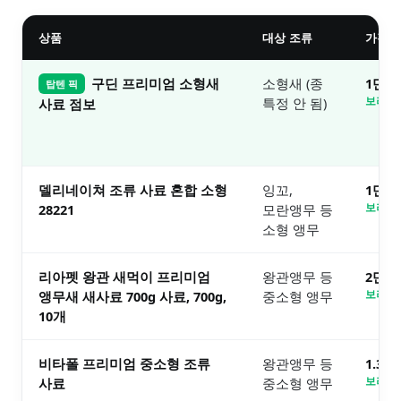
상품
대상 조류
가격대
구딘 프리미엄 소형새
소형새 (종
1만원
탑텐 픽
특정 안 됨)
보러가
사료 점보
델리네이쳐 조류 사료 혼합 소형
잉꼬,
1만원
28221
모란앵무 등
보러가
소형 앵무
리아펫 왕관 새먹이 프리미엄
왕관앵무 등
2만원
앵무새 새사료 700g 사료, 700g,
중소형 앵무
보러가
10개
비타폴 프리미엄 중소형 조류
왕관앵무 등
1.3
사료
중소형 앵무
보러가