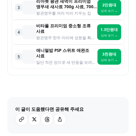
리아펫 왕관 새먹이 프리미엄
2만원대
앵무새 새사료 700g 사료, 700g,
3
상세 보기 →
10개
왕관앵무를 여러 마리 키우는 집
비타폴 프리미엄 중소형 조류
1.3만원대
사료
4
상세 보기 →
왕관앵무 한두 마리에 성분을 확인하고 싶은 분
애니멀밥 PSP 스위트 애완조
3천원대
사료
5
상세 보기 →
일단 적은 양으로 새 반응을 보려는 분
이 글이 도움됐다면 공유해 주세요