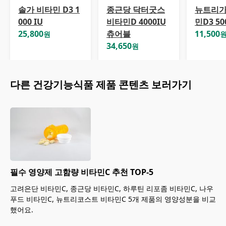
솔가 비타민 D3 1
종근당 닥터굿스
뉴트리가
000 IU
비타민D 4000IU
민D3 50
25,800
츄어블
11,500
원
34,650
원
다른
건강기능식품
제품 콘텐츠 보러가기
필수 영양제 고함량 비타민C 추천 TOP-5
고려은단 비타민C, 종근당 비타민C, 하루틴 리포좀 비타민C, 나우
푸드 비타민C, 뉴트리코스트 비타민C 5개 제품의 영양성분을 비교
했어요.