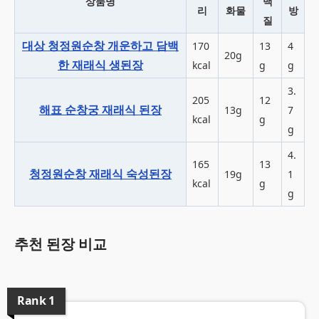
상품명
백
리
화물
방
질
대상 청정원순창 개운하고 담백
170
13
4
20g
한 재래식 생된장
kcal
g
g
3.
205
12
해표 순창궁 재래식 된장
13g
7
kcal
g
g
4.
165
13
청정원순창 재래식 숙성된장
19g
1
kcal
g
g
추천 된장 비교
Rank
1