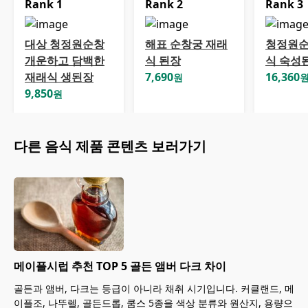
Rank
1
Rank
2
Rank
3
대상 청정원순창
해표 순창궁 재래
청정원순
개운하고 담백한
식 된장
식 숙성
재래식 생된장
7,690
16,360
원
9,850
원
다른
음식
제품 콘텐츠 보러가기
메이플시럽 추천 TOP 5 골든 앰버 다크 차이
골든과 앰버, 다크는 등급이 아니라 채취 시기입니다. 커클랜드, 메
이플조, 나뚜렐, 골든드롭, 쿰스 5종을 색상 분류와 원산지, 용량으