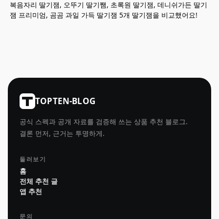
복음자리 딸기잼, 오뚜기 딸기쨈, 초록원 딸기잼, 데니쉬가든 딸기
잼 프리미엄, 곰곰 과일 가득 딸기잼 5개 딸기잼을 비교했어요!
TOPTEN-BLOG
공식 스펙과 공개 자료를 검증해 쓰는 상품 추천 블로그.
결론 먼저, 근거는 투명하게.
둘러보기
홈
전체 추천 글
앱 추천
문의