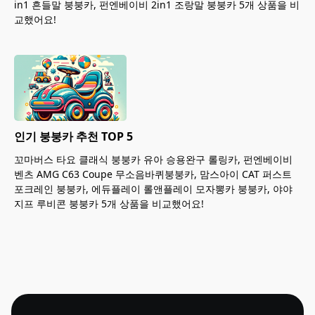
in1 흔들말 붕붕카, 펀엔베이비 2in1 조랑말 붕붕카 5개 상품을 비
교했어요!
인기 붕붕카 추천 TOP 5
꼬마버스 타요 클래식 붕붕카 유아 승용완구 롤링카, 펀엔베이비
벤츠 AMG C63 Coupe 무소음바퀴붕붕카, 맘스아이 CAT 퍼스트
포크레인 붕붕카, 에듀플레이 롤앤플레이 모자뽕카 붕붕카, 야야
지프 루비콘 붕붕카 5개 상품을 비교했어요!