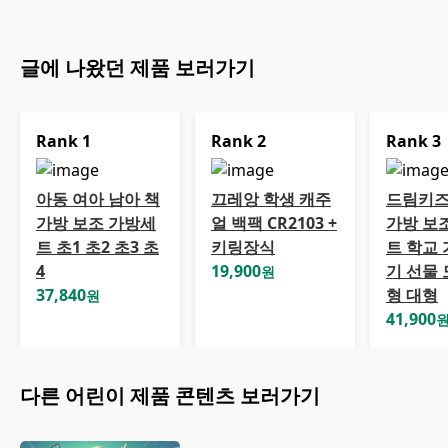
글에 나왔던 제품 보러가기
Rank
1
Rank
2
Rank
3
아동 여아 남아 책
끄레앙 학생 캐주
드림키즈
가방 보조 가방세
얼 백팩 CR2103 +
가방 보
트 초1 초2 초3 초
키링장식
트 학교 
4
19,900
기 선물 
원
37,840
형 대형
원
41,900
다른
어린이
제품 콘텐츠 보러가기