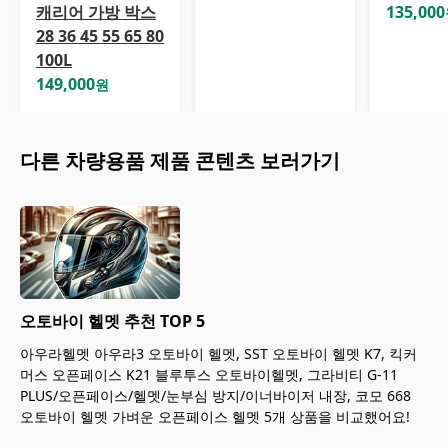
캐리어 가방 박스
135,000
28 36 45 55 65 80
100L
149,000
원
다른
차량용품
제품 콘텐츠 보러가기
오토바이 헬멧 추천 TOP 5
아우라헬멧 아우라3 오토바이 헬멧, SST 오토바이 헬멧 K7, 킥커
머스 오픈페이스 K21 블루투스 오토바이헬멧, 그라비티 G-11
PLUS/오픈페이스/헬멧/눈부심 방지/이너바이저 내장, 코모 668
오토바이 헬멧 가벼운 오픈페이스 헬멧 5개 상품을 비교했어요!