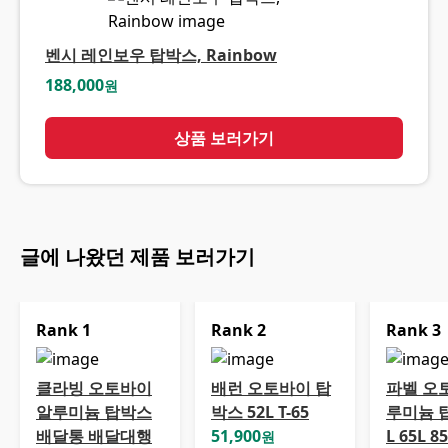
벤시 레인보우 탑박스, Rainbow
188,000
원
상품 보러가기
글에 나왔던 제품 보러가기
Rank
1
Rank
2
Rank
3
클라빙 오토바이
배런 오토바이 탑
파벨 오
알루미늄 탑박스
박스 52L T-65
루미늄 탑
배달통 배달대행
51,900
L 65L 8
원