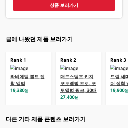
상품 보러가기
글에 나왔던 제품 보러가기
Rank
1
Rank
2
Rank
3
라비에벨 볼트 접
매드스탬프 키치
드림 세
착 앨범
포토앨범 프로, 포
더 접착
19,380
토앨범 핑크, 30매
19,900
원
27,400
원
다른
기타
제품 콘텐츠 보러가기