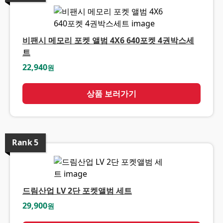
비팬시 메모리 포켓 앨범 4X6 640포켓 4권박스세
트
22,940
원
상품 보러가기
Rank
5
드림산업 LV 2단 포켓앨범 세트
29,900
원