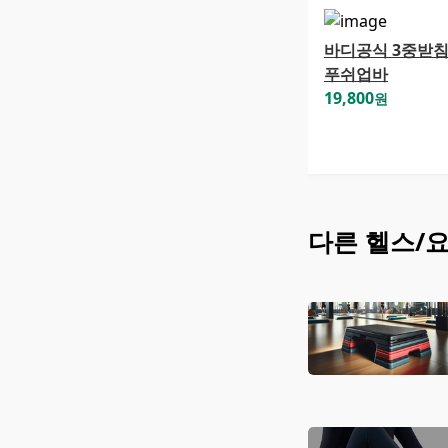
바디공식 3중받
푸쉬업바
19,800
원
다른
헬스/