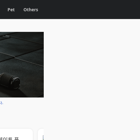
Pet
Others
다.