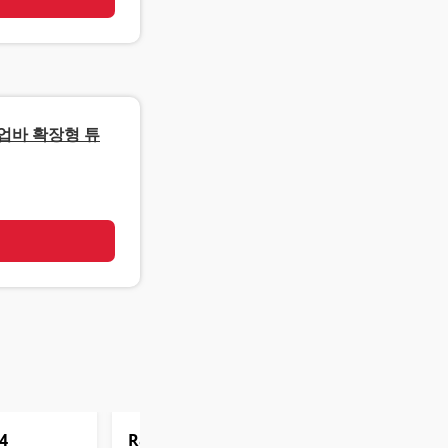
쉬업바 확장형 튜
기
4
Rank
5