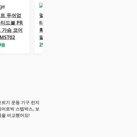
트 푸쉬업
멀티 3in1 스마트
울티드볼 PR
타이밍 푸쉬업바
트 가슴 코어
확장형 튜빙밴드
MST02
팔꿈치쿠션 키트
0
25,900
원
원
 오르기 운동 기구 런지
에어로빅 스텝박스, 보
품을 비교했어요!