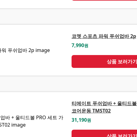
코멧 스포츠 파워 푸쉬업바 2p
7,990
원
상품 보러가
티메이트 푸쉬업바 + 울티드볼 
코어운동 TMST02
31,190
원
상품 보러가