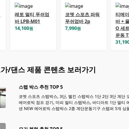
침
레토 멀티 푸쉬업
코멧 스포츠 파워
티메이
바 LPB-M01
푸쉬업바 2p
바 + 
14,100
7,990
O 세
원
원
운동 T
31,19
요가/댄스
제품 콘텐츠 보러가기
스텝 박스 추천 TOP 5
코멧 스포츠 스텝박스, 3단, 멜킨 스텝박스 1단 2단 3단 계단
에어로빅 점프 걷기, 마피 멀티 스텝박스, 바디아트 1단 멀티 
넨 NEW 에어로빅 스텝박스 2종 계단운동기구 스텝퍼 5개 상