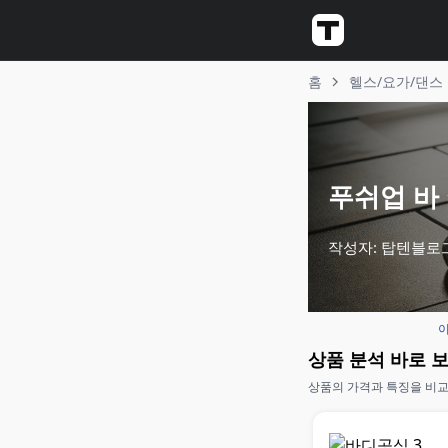
홈
헬스/요가/댄스
푸쉬업 바 
작성자: 탑텐블로
이
상품 분석 바로 
상품의 가격과 특징을 비