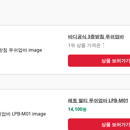
바디공식 3중받침 푸쉬업바
1위 상품 가격은
❓
상품 보러가
레토 멀티 푸쉬업바 LPB-M01
14,100
원
상품 보러가