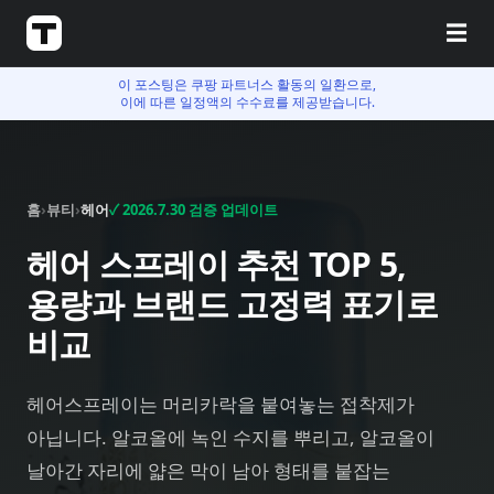
☰
이 포스팅은 쿠팡 파트너스 활동의 일환으로,
이에 따른 일정액의 수수료를 제공받습니다.
홈
›
뷰티
›
헤어
✓
2026.7.30
검증 업데이트
헤어 스프레이 추천 TOP 5,
용량과 브랜드 고정력 표기로
비교
헤어스프레이는 머리카락을 붙여놓는 접착제가
아닙니다. 알코올에 녹인 수지를 뿌리고, 알코올이
날아간 자리에 얇은 막이 남아 형태를 붙잡는