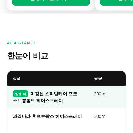
AT A GLANCE
한눈에 비교
상품
용량
가
미쟝센 스타일케어 프로
300ml
6
탑텐 픽
보러
스트롱홀드 헤어스프레이
과일나라 후르츠왁스 헤어스프레이
300ml
1.
보러