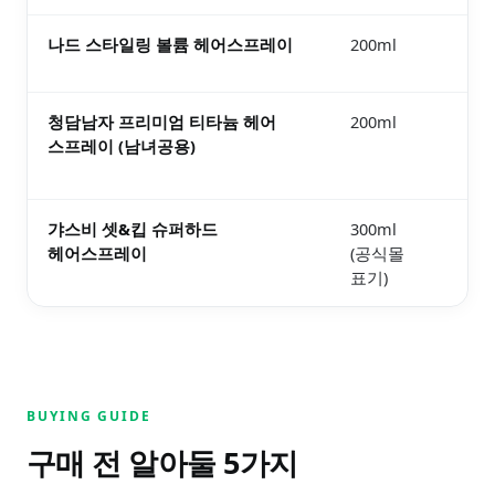
나드 스타일링 볼륨 헤어스프레이
200ml
1.
보러
청담남자 프리미엄 티타늄 헤어
200ml
1.
스프레이 (남녀공용)
보러
갸스비 셋&킵 슈퍼하드
300ml
1.
헤어스프레이
(공식몰
보러
표기)
BUYING GUIDE
구매 전 알아둘
5
가지