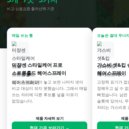
비교 상품
검증 출처
선택 기준
매일 쓰는 통
오늘은 절대 무너지
미쟝센 스타일케어 프로
갸스비 셋&킵
스트롱홀드 헤어스프레이
헤어스프레이
값과 용량을 같이 놓고 보면 나머지 넷이
고정력 표기가 없
비교 대상이 되지 못했습니다. 그래서 매일
정해두고 살 수 
쓰는 자리에 다른 후보를 넣을 이유가
빠졌습니다. 남은 
없었습니다.
슬롯에 있어서, 무
자리는 갸스비로 
제품 자세히 보기
제품
현재 가격 보러가기 →
현재 가