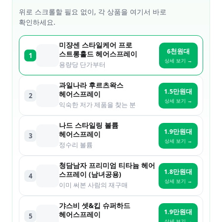
위로 스크롤할 필요 없이, 각 상품을 여기서 바로
확인하세요.
미쟝센 스타일케어 프로
6천원대
스트롱홀드 헤어스프레이
1
상세 보기 →
용량당 단가부터
과일나라 후르츠왁스
1.5만원대
헤어스프레이
2
상세 보기 →
익숙한 저가 제품을 찾는 분
나드 스타일링 볼륨
1.9만원대
헤어스프레이
3
상세 보기 →
정수리 볼륨
청담남자 프리미엄 티타늄 헤어
1.8만원대
스프레이 (남녀공용)
4
상세 보기 →
이미 써본 사람의 재구매
갸스비 셋&킵 슈퍼하드
1.9만원대
헤어스프레이
5
상세 보기 →