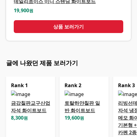
데일리초이스 미니 스탠딩 화이트보드
19,900
원
상품 보러가기
글에 나왔던 제품 보러가기
Rank
1
Rank
2
Rank
3
금강칠판교구산업
토탈하얀칠판 일
리빙선데
자석 화이트보드
반 화이트보드
자석 냉
8,300
19,600
메모 화
원
원
기본형 +
카펜 2종