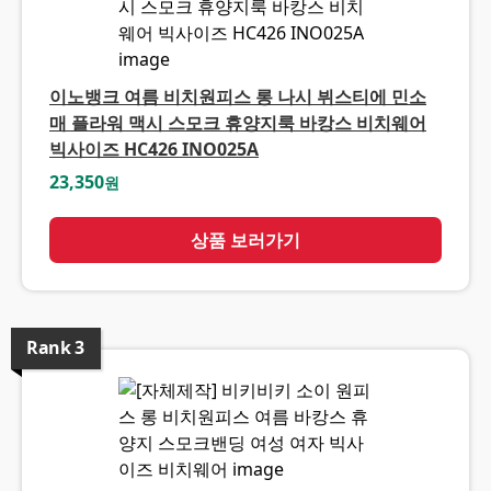
이노뱅크 여름 비치원피스 롱 나시 뷔스티에 민소
매 플라워 맥시 스모크 휴양지룩 바캉스 비치웨어
빅사이즈 HC426 INO025A
23,350
원
상품 보러가기
Rank
3