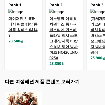
Rank
1
Rank
2
Rank
3
페이퍼먼츠 홀터
이노뱅크 여름 비
[자체제
나시 링클 캉캉 롱
치원피스 롱 나시
키 소이 
여름 원피스 0414
뷔스티에 민소매
비치원피
8
플라워 맥시 스모
바캉스 
23,500
크 휴양지룩 바캉
모크밴딩
원
스 비치웨어 빅사
자 빅사
이즈 HC426 INO
웨어
025A
25,900
23,350
원
다른
여성패션
제품 콘텐츠 보러가기