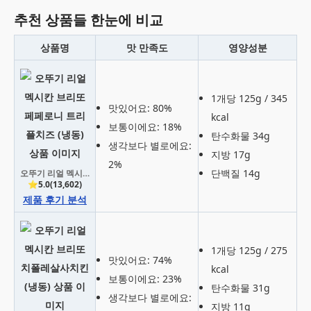
추천 상품들 한눈에 비교
상품명
맛 만족도
영양성분
1개당 125g / 345
맛있어요: 80%
kcal
보통이에요: 18%
탄수화물 34g
생각보다 별로에요:
지방 17g
2%
단백질 14g
오뚜기 리얼 멕시칸 브리또 페페로니 트리플치즈 (냉동)
⭐5.0(13,602)
제품 후기 분석
1개당 125g / 275
맛있어요: 74%
kcal
보통이에요: 23%
탄수화물 31g
생각보다 별로에요:
지방 11g