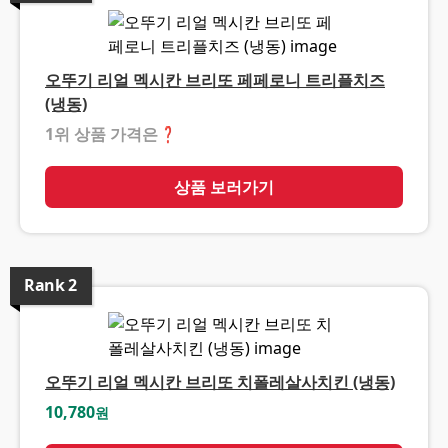
오뚜기 리얼 멕시칸 브리또 페페로니 트리플치즈
(냉동)
1위 상품 가격은
❓
상품 보러가기
Rank
2
오뚜기 리얼 멕시칸 브리또 치폴레살사치킨 (냉동)
10,780
원