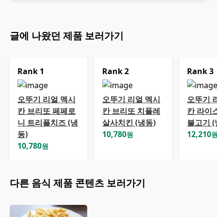
글에 나왔던 제품 보러가기
Rank
1
Rank
2
Rank
3
오뚜기 리얼 멕시
오뚜기 리얼 멕시
오뚜기 
칸 브리또 페페로
칸 브리또 치폴레
칸 라이
니 트리플치즈 (냉
살사치킨 (냉동)
불고기 (
동)
10,780
12,210
원
10,780
원
다른
음식
제품 콘텐츠 보러가기