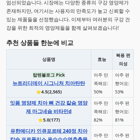
엄선되었습니다. 시장에는 다양한 종류의 구강 영양제가
존재하지만, 여기서는 사용자의 만족도가 높고 신뢰할 수
있는 제품들을 선정했습니다. 이제부터 여러분의 구강 건
강을 위한 최적의 영양제들을 함께 살펴보겠습니다!
추천 상품들 한눈에 비교
복용 편
상품명
효능
의성
탑텐블로그 Pick
아주 만
아주 편
뉴트리디데이 시그니처 치아탄탄
족해요:
했어요:
⭐4.5(2,565)
50%
53%
잇몸 영양제 치아 뼈 건강 칼슘 영양
아주 만
아주 편
제 마그네슘 비타민d
족해요:
했어요:
⭐5.0(177)
82%
81%
유한메디카 인큐포르테 240정 치아
아주 만
아주 편
칼슘 프로폴리스 옥수수수염추출물