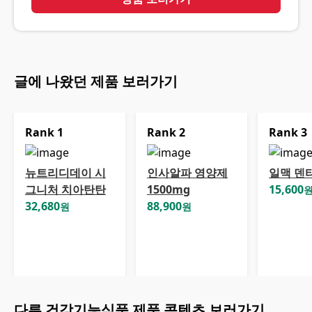
글에 나왔던 제품 보러가기
Rank
1
Rank
2
Rank
3
뉴트리디데이 시
인사알파 영양제
일맥 덴
그니처 치아탄탄
1500mg
15,600
32,680
88,900
원
원
다른
건강기능식품
제품 콘텐츠 보러가기