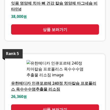
잇몸 영양제 치아 뼈 건강 칼슘 영양제 마그네슘 비
타민d
38,000
원
상품 보러가기
Rank
5
유한메디카 인큐포르테 240정 치아칼슘 프로폴리
스 옥수수수염추출물 리소짐
26,360
원
상품 보러가기