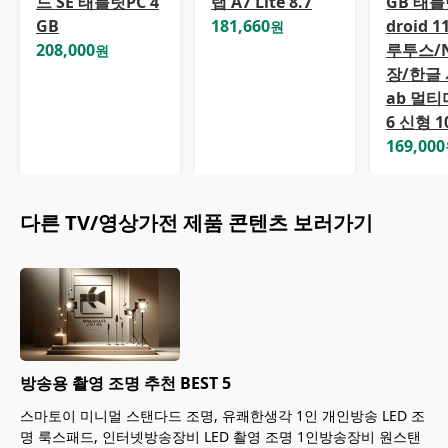
드 SE 태블릿PC 4
탭 A7 Lite 8.7
GB 태블
GB
181,660
droid 1
원
208,000
루투스/N
원
장/한글 
ab 멀티
6 신형 1
169,000
다른
TV/영상가전
제품 콘텐츠 보러가기
방송용 촬영 조명 추천 BEST 5
스마토이 미니멀 스탠다드 조명, 유쾌한생각 1인 개인방송 LED 조
명 룩스패드, 인터넷방송장비 LED 촬영 조명 1인방송장비 원스탠