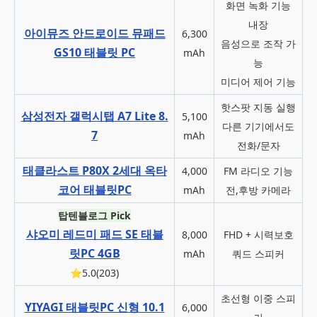
화면 녹화 기능
내장
아이뮤즈 안드로이드 뮤패드
6,300
음성으로 조작 가
GS10 태블릿 PC
mAh
능
미디어 제어 기능
핫스팟 지동 실행
삼성전자 갤럭시탭 A7 Lite 8.
5,100
다른 기기에서도
7
mAh
전화/문자
태클라스트 P80X 2세대 옥타
4,000
FM 라디오 기능
코어 태블릿PC
mAh
전,후방 카메라
탑텐블로그 Pick
샤오미 레드미 패드 SE 태블
8,000
FHD + 시력보호
릿PC 4GB
mAh
쿼드 스피커
⭐5.0(203)
초선형 이중 스피
YIYAGI 태블릿PC 신형 10.1
6,000