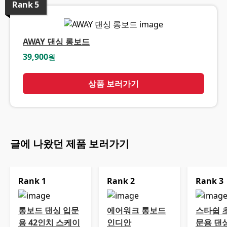
Rank
5
AWAY 댄싱 롱보드
39,900
원
상품 보러가기
글에 나왔던 제품 보러가기
Rank
1
Rank
2
Rank
3
롱보드 댄싱 입문
에어워크 롱보드
스타쉽 
용 42인치 스케이
인디안
문용 댄