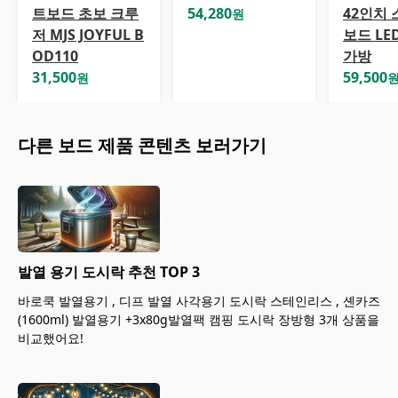
트보드 초보 크루
54,280
42인치
원
저 MJS JOYFUL B
보드 LE
OD110
가방
31,500
59,500
원
다른
보드
제품 콘텐츠 보러가기
발열 용기 도시락 추천 TOP 3
바로쿡 발열용기 , 디프 발열 사각용기 도시락 스테인리스 , 셴카즈
(1600ml) 발열용기 +3x80g발열팩 캠핑 도시락 장방형 3개 상품을
비교했어요!