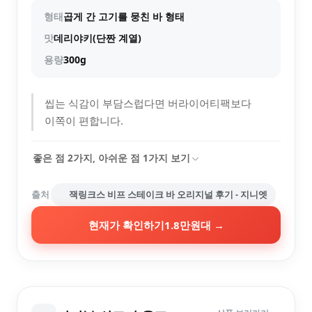
형태
곱게 간 고기를 뭉친 바 형태
맛
데리야키(단짠 계열)
용량
300g
씹는 식감이 부담스럽다면 버라이어티팩보다
이쪽이 편합니다.
좋은 점
2
가지, 아쉬운 점
1
가지 보기
출처
잭링크스 비프 스테이크 바 오리지널 후기 - 지니엣
현재가 확인하기
1.8만원대
→