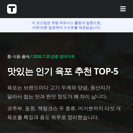
☰
이 포스팅은 쿠팡 파트너스 활동의 일환으로,
이에 따른 일정액의 수수료를 제공받습니다.
홈
›
식품
›
음식
✓
2026.7.20
검증 업데이트
맛있는 인기 육포 추천 TOP-5
육포는 브랜드마다 고기 두께와 양념, 원산지가
달라서 씹는 맛과 짠맛 정도가 꽤 차이 납니다.
코주부, 동원, 잭링크스 두 종류, 머거본까지 다섯 개
육포를 특징과 용도 위주로 정리했습니다.