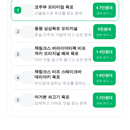
코주부 프리미엄 육포
4.7만원대
1
선물용으로 육포를 찾는 분께
상세 보기 →
동원 상상육포 오리지널
9천원대
2
혼술 안주로 가볍게 먹고 싶은 분께
상세 보기 →
잭링크스 버라이어티팩 비프
1.4만원대
져키 오리지널 페퍼 육포
3
상세 보기 →
여러 맛을 골고루 즐기고 싶은 분께
잭링크스 비프 스테이크바
1.8만원대
데리야키 육포
4
상세 보기 →
부드럽게 씹히는 육포를 원하는 분께
머거본 쇠고기 육포
1.2만원대
5
담백하고 가벼운 맛을 찾는 분께
상세 보기 →