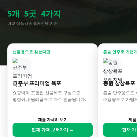
5
개
5
곳
4
가지
비교 상품
검증 출처
선택 기준
선물용으로 찾는다면
혼술 안주로 가볍
코주부 프리미엄 육포
동원 상상육포
쇼핑백이 포함된 선물세트 구성으로
혼술 안주용으로 
명절이나 답례품으로 자주 언급됩니다.
소용량으로 가볍게
제품 자세히 보기
제품
현재 가격 보러가기 →
현재 가