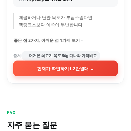
매콤하거나 단짠 육포가 부담스럽다면
잭링크스보다 이쪽이 무난합니다.
좋은 점
2
가지, 아쉬운 점
1
가지 보기
출처
머거본 쇠고기 육포 50g 다나와 가격비교
현재가 확인하기
1.2만원대
→
FAQ
자주 묻는 질문