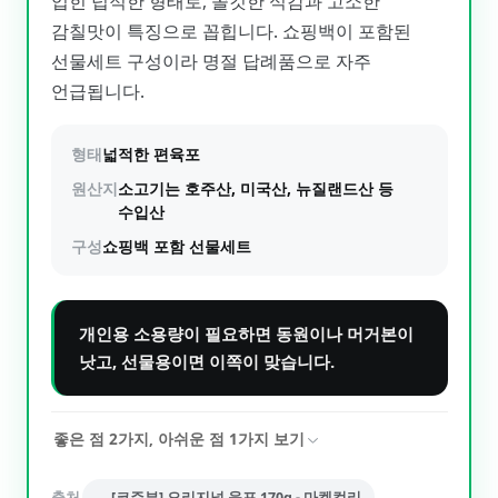
입힌 넙적한 형태로, 쫄깃한 식감과 고소한
감칠맛이 특징으로 꼽힙니다. 쇼핑백이 포함된
선물세트 구성이라 명절 답례품으로 자주
언급됩니다.
형태
넓적한 편육포
원산지
소고기는 호주산, 미국산, 뉴질랜드산 등
수입산
구성
쇼핑백 포함 선물세트
개인용 소용량이 필요하면 동원이나 머거본이
낫고, 선물용이면 이쪽이 맞습니다.
좋은 점
2
가지, 아쉬운 점
1
가지 보기
출처
[코주부] 오리지널 육포 170g - 마켓컬리