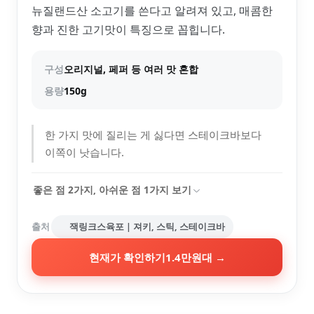
뉴질랜드산 소고기를 쓴다고 알려져 있고, 매콤한
향과 진한 고기맛이 특징으로 꼽힙니다.
구성
오리지널, 페퍼 등 여러 맛 혼합
용량
150g
한 가지 맛에 질리는 게 싫다면 스테이크바보다
이쪽이 낫습니다.
좋은 점
2
가지, 아쉬운 점
1
가지 보기
출처
잭링크스육포 | 져키, 스틱, 스테이크바
현재가 확인하기
1.4만원대
→