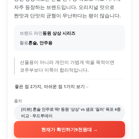
자주 등장하는 브랜드입니다. 오리지널 맛으로
짠맛과 단맛의 균형이 무난하다는 평이 많습니다.
브랜드 라인
동원 상상 시리즈
활용
혼술, 안주용
선물용이 아니라 개인이 가볍게 먹을 목적이면
코주부보다 이쪽이 합리적입니다.
좋은 점
2
가지, 아쉬운 점
1
가지 보기
출처
[리뷰] 혼술 안주로 딱! 동원 '상상' vs 샘표 '질러' 육포 4종
비교 - 푸드투데이
현재가 확인하기
9천원대
→