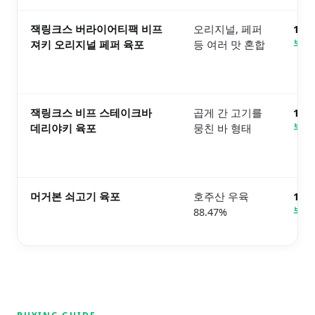
잭링크스 버라이어티팩 비프
오리지널, 페퍼
1.
져키 오리지널 페퍼 육포
등 여러 맛 혼합
보러
잭링크스 비프 스테이크바
곱게 간 고기를
1.
데리야키 육포
뭉친 바 형태
보러
머거본 쇠고기 육포
호주산 우육
1.
88.47%
보러