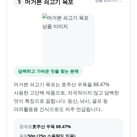
머거본 쇠고기 육포
상품 보러가기 →
5
담백하고 가벼운 맛을 찾는 분께
머거본 쇠고기 육포는 호주산 우육을 88.47%
사용한 고단백 제품으로, 자극적이지 않고 담백한
맛이 특징으로 꼽힙니다. 등산, 낚시, 골프 등
야외활동용 간식으로도 자주 언급됩니다.
원재료
호주산 우육 88.47%
용량
50g (25g 소용량도 있음)