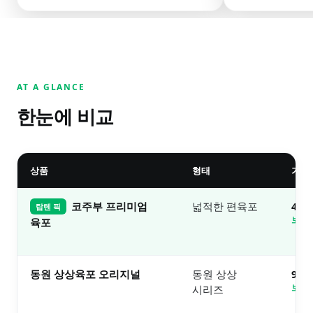
AT A GLANCE
한눈에 비교
상품
형태
가격
코주부 프리미엄
넓적한 편육포
4.
탑텐 픽
보러
육포
동원 상상육포 오리지널
동원 상상
9천
시리즈
보러