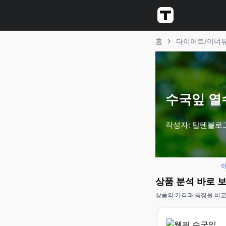
홈
다이어트/이너
수국잎 열수
작성자: 탑텐블로
이
상품 분석 바로 
상품의 가격과 특징을 비