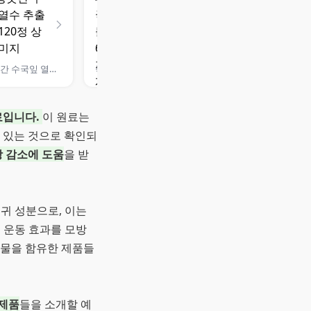
웰빙곳간 수국잎 열수 추출물정 120정
좋은습관 수국잎 열수 추출물 프리미엄 정 600mg 리세린지 다이어트, 1개, 70정, 70개
료입니다.
이 원료는
수 있는 것으로 확인되
 감소에 도움
을 받
희귀 성분으로, 이는
여 운동 효과를 모방
출물을 함유한 제품들
 제품
들을 소개할 예