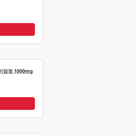
기
엄정 1000mg
기