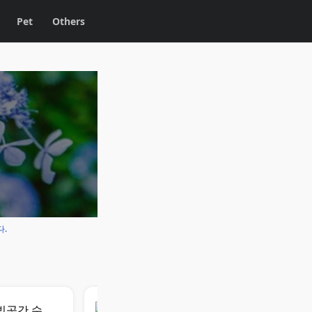
Pet
Others
다.