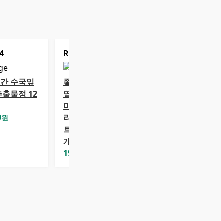
4
Rank
5
간 수국잎
좋은습관 수국잎
추출물정 12
열수 추출물 프리
미엄 정 600mg
0
리세린지 다이어
원
트, 1개, 70정, 70
개
19,500
원