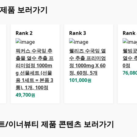
 제품 보러가기
Rank
2
Rank
3
Rank
픽커스 수국잎 추
웰리즈 수국잎 열
웰빙곳
출물 열수 추출 프
수 추출 프리미엄
열수 
리미엄정 1000m
정 1000mg X 60
0정
g 선물세트 (선물
정, 60정, 5개
76,08
용 1세트 = 본품 3
101,000
원
통), 1개, 100정
49,700
원
트/이너뷰티
제품 콘텐츠 보러가기