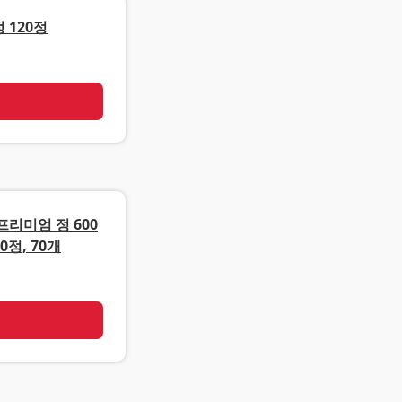
 120정
기
리미엄 정 600
0정, 70개
기