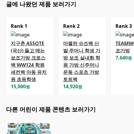
글에 나왔던 제품 보러가기
Rank
1
Rank
2
Rank
3
지구촌 ASSOTE
마젤란 슈즈백 신
TEAMW
(국산) 들고 메는
발 주머니 학생 가
조가방
보조가방 크로스
방 보조 실내화 학
7,640
원
백 WW124 학원
원 가방 신주머니
세컨백 아동 유치
운동 스포츠 가방
원 초등학생
토트백
15,000
14,920
원
원
다른
어린이
제품 콘텐츠 보러가기