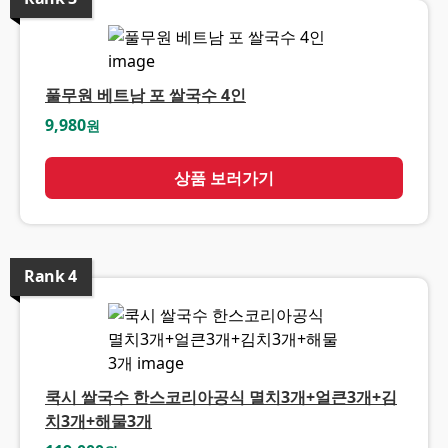
풀무원 베트남 포 쌀국수 4인
9,980
원
상품 보러가기
Rank
4
쿡시 쌀국수 한스코리아공식 멸치3개+얼큰3개+김
치3개+해물3개