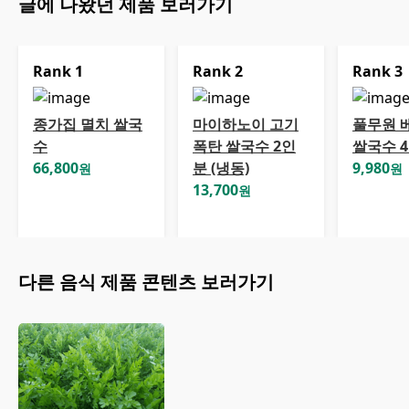
글에 나왔던 제품 보러가기
Rank
1
Rank
2
Rank
3
종가집 멸치 쌀국
마이하노이 고기
풀무원 
수
폭탄 쌀국수 2인
쌀국수 
66,800
분 (냉동)
9,980
원
원
13,700
원
다른
음식
제품 콘텐츠 보러가기