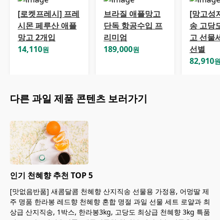
[로켓프레시] 프레
브라질 애플망고
[망고성
시몬 페루산 애플
단독 항공수입 프
송 고당
망고 2개입
리미엄
고 선물
14,110
189,000
선별
원
원
82,910
다른
과일
제품 콘텐츠 보러가기
인기 천혜향 추천 TOP 5
[맛없음반품] 새콤달콤 천혜향 산지직송 선물용 가정용, 어멍딸 제
주 명품 한라봉 레드향 천혜향 혼합 명절 과일 선물 세트 로얄과 최
상급 산지직송, 1박스, 한라봉3kg, 고당도 최상급 천혜향 3kg 특품