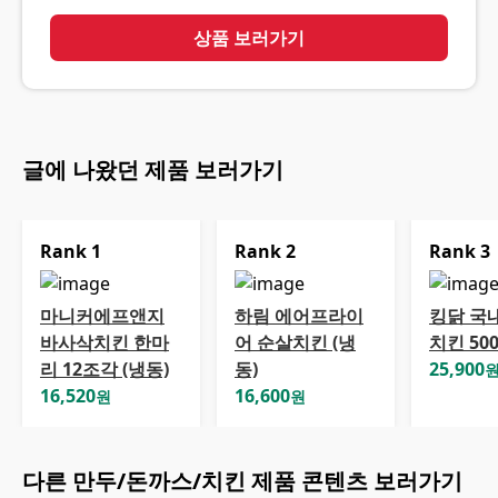
상품 보러가기
글에 나왔던 제품 보러가기
Rank
1
Rank
2
Rank
3
마니커에프앤지
하림 에어프라이
킹닭 국
바사삭치킨 한마
어 순살치킨 (냉
치킨 50
리 12조각 (냉동)
동)
25,900
16,520
16,600
원
원
다른
만두/돈까스/치킨
제품 콘텐츠 보러가기