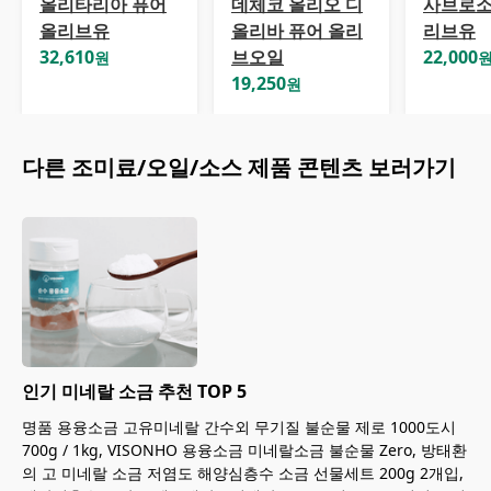
올리타리아 퓨어
데체코 올리오 디
사브로소
올리브유
올리바 퓨어 올리
리브유
32,610
브오일
22,000
원
19,250
원
다른
조미료/오일/소스
제품 콘텐츠 보러가기
인기 미네랄 소금 추천 TOP 5
명품 용융소금 고유미네랄 간수외 무기질 불순물 제로 1000도시
700g / 1kg, VISONHO 용융소금 미네랄소금 불순물 Zero, 방태환
의 고 미네랄 소금 저염도 해양심층수 소금 선물세트 200g 2개입,