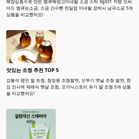
해양심층수로 만든 엠큐해양고미네랄 소금 스틱 3gX31 저염 오씨
아드 엠큐눈소금, 소금 간수뺀 천일염 미네랄 장박사 남극소금 5개
상품을 비교했어요!
맛있는 조청 추천 TOP 5
강봉석 명인 쌀 조청, 청정원 조청쌀엿, 오뚜기 옛날 조청 쌀엿, 한
강 진사댁 재래식 옛날 조청, 오가닉스토리 유기 쌀 조청 5개 상품
을 비교했어요!