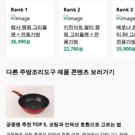
Rank
1
Rank
2
Rank
3
탐사 캠핑 그리들
키친아트 멀티 캠
베로나 
팬 + 전용가방
핑 그리들팬 + 전
티 IH 
26,990
용가방
전용가
원
22,780
35,900
원
다른
주방조리도구
제품 콘텐츠 보러가기
궁중팬 추천 TOP 5, 코팅과 인덕션 호환으로 고르는 법
궁중팬은 코팅 종류와 인덕션 호환 여부, 무게에서 갈립니다. 락앤