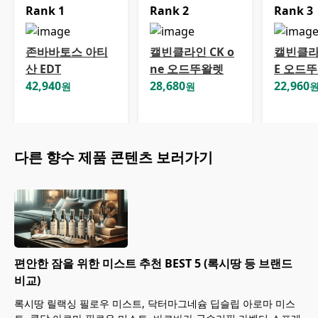
Rank
1
Rank
2
Rank
3
존바바토스 아티
캘빈클라인 CK o
캘빈클라인
산 EDT
ne 오드뚜왈렛
E 오드
42,940
28,680
22,960
원
원
다른
향수
제품 콘텐츠 보러가기
편안한 잠을 위한 미스트 추천 BEST 5 (록시땅 등 브랜드
비교)
록시땅 릴랙싱 필로우 미스트, 닥터마그네슘 딥슬립 아로마 미스