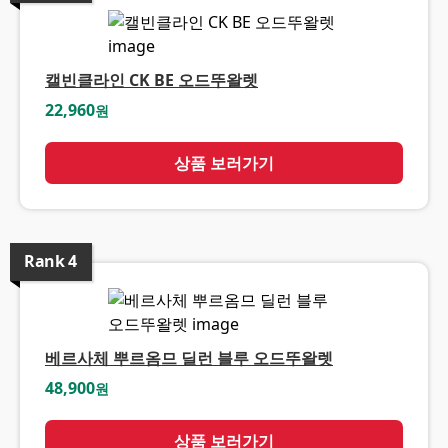
캘빈클라인 CK BE 오드뚜왈렛
22,960
원
상품 보러가기
Rank
4
베르사체 뿌르옴므 딜런 블루 오드뚜왈렛
48,900
원
상품 보러가기