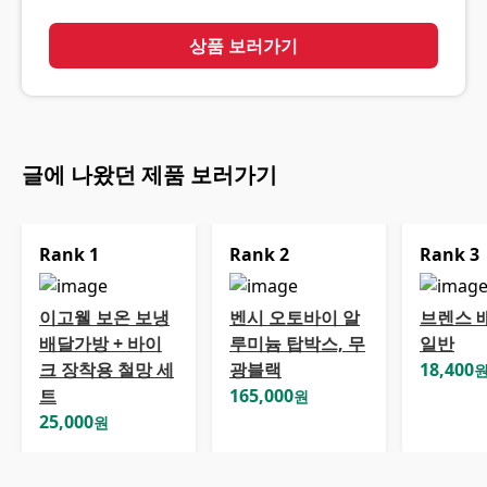
상품 보러가기
글에 나왔던 제품 보러가기
Rank
1
Rank
2
Rank
3
이고웰 보온 보냉
벤시 오토바이 알
브렌스 
배달가방 + 바이
루미늄 탑박스, 무
일반
크 장착용 철망 세
광블랙
18,400
트
165,000
원
25,000
원