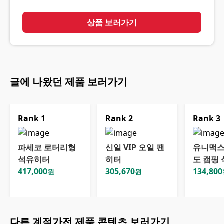
상품 보러가기
글에 나왔던 제품 보러가기
Rank
1
Rank
2
Rank
3
파세코 로터리형
신일 VIP 오일 팬
유니맥스
석유히터
히터
도 캠핑
417,000
305,670
134,800
원
원
다른
계절가전
제품 콘텐츠 보러가기