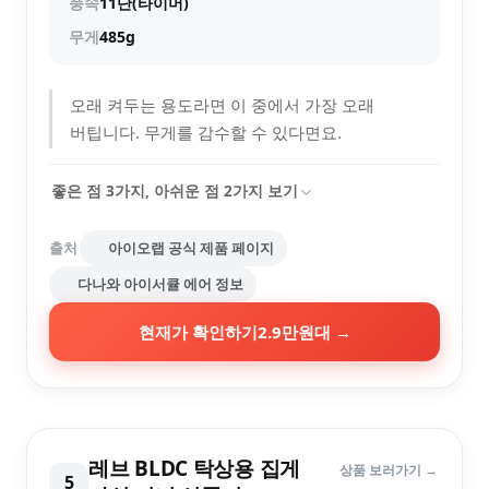
풍속
11단(타이머)
무게
485g
오래 켜두는 용도라면 이 중에서 가장 오래
버팁니다. 무게를 감수할 수 있다면요.
좋은 점
3
가지, 아쉬운 점
2
가지 보기
출처
아이오랩 공식 제품 페이지
다나와 아이서큘 에어 정보
현재가 확인하기
2.9만원대
→
레브 BLDC 탁상용 집게
상품 보러가기 →
5