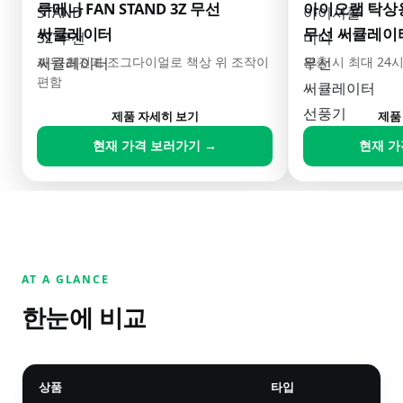
루메나 FAN STAND 3Z 무선
아이오랩 탁상
써큘레이터
무선 써큘레이
좌우 회전과 조그다이얼로 책상 위 조작이
완충 시 최대 2
편함
제품 자세히 보기
제품
현재 가격 보러가기 →
현재 가
AT A GLANCE
한눈에 비교
상품
타입
가