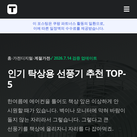
☰
이 포스팅은 쿠팡 파트너스 활동의 일환으로,
이에 따른 일정액의 수수료를 제공받습니다.
홈
›
가전디지털
›
계절가전
✓
2026.7.14
검증 업데이트
인기 탁상용 선풍기 추천 TOP-
5
한여름에 에어컨을 틀어도 책상 앞은 이상하게 안
시원할 때가 있습니다. 벽이나 모니터에 막혀 바람이
돌지 않는 자리라서 그렇습니다. 그렇다고 큰
선풍기를 책상에 올리자니 자리를 다 잡아먹죠.