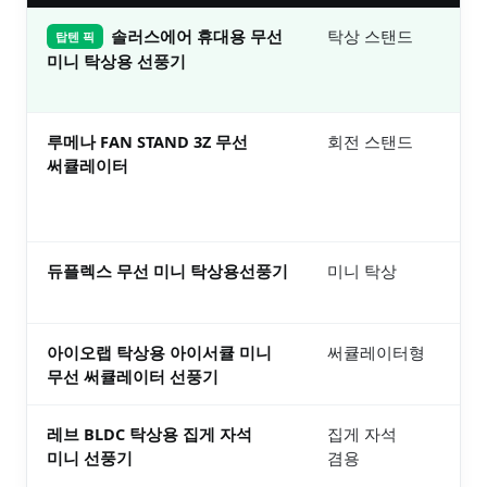
솔러스에어 휴대용 무선
탁상 스탠드
2
탑텐 픽
보러
미니 탁상용 선풍기
루메나 FAN STAND 3Z 무선
회전 스탠드
3
써큘레이터
보러
듀플렉스 무선 미니 탁상용선풍기
미니 탁상
2
보러
아이오랩 탁상용 아이서큘 미니
써큘레이터형
2
무선 써큘레이터 선풍기
보러
레브 BLDC 탁상용 집게 자석
집게 자석
2
미니 선풍기
겸용
보러