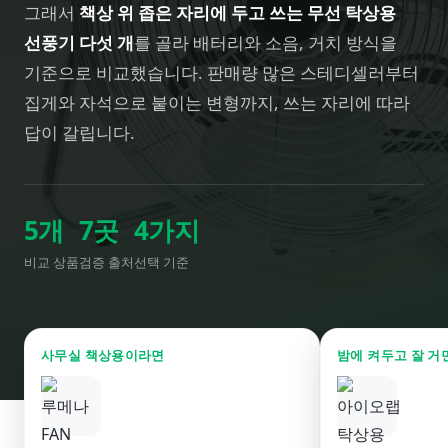
그래서
책상 위 좁은 자리에 두고 쓰는 무선 탁상용
선풍기 다섯 개
를 골라 배터리와 소음, 거치 방식을
기준으로 비교했습니다. 판매량 많은 스테디셀러부터
집게와 자석으로 붙이는 변형까지, 쓰는 자리에 따라
답이 갈립니다.
5
개
7
곳
4
가지
비교 상품
검증 출처
선택 기준
사무실 책상용이라면
밤에 켜두고 잘 거