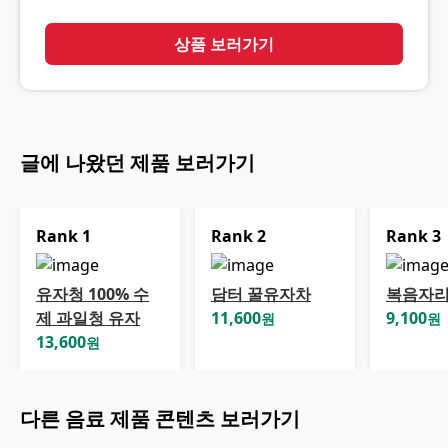
상품 보러가기
글에 나왔던 제품 보러가기
Rank
1
Rank
2
Rank
3
유자청 100% 수
담터 꿀유자차
복음자리
제 과일청 유자
11,600
9,100
원
원
13,600
원
다른
음료
제품 콘텐츠 보러가기