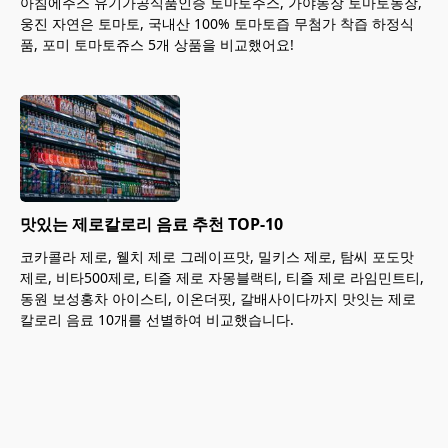
아침에주스 유기가공식품인증 토마토주스, 가야농장 토마토농장,
웅진 자연은 토마토, 국내산 100% 토마토즙 무첨가 착즙 하정식
품, 포미 토마토쥬스 5개 상품을 비교했어요!
맛있는 제로칼로리 음료 추천 TOP-10
코카콜라 제로, 웰치 제로 그레이프맛, 밀키스 제로, 탐씨 포도맛
제로, 비타500제로, 티즐 제로 자몽블랙티, 티즐 제로 라임민트티,
동원 보성홍차 아이스티, 이온더핏, 갈배사이다까지 맛잇는 제로
칼로리 음료 10개를 선별하여 비교했습니다.