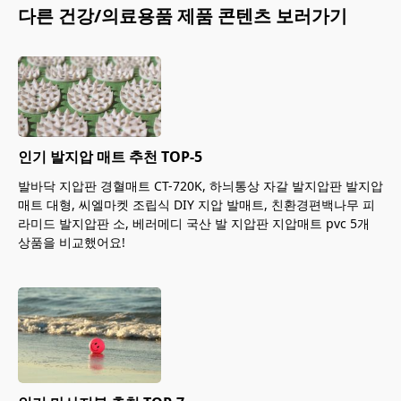
다른
건강/의료용품
제품 콘텐츠 보러가기
인기 발지압 매트 추천 TOP-5
발바닥 지압판 경혈매트 CT-720K, 하늬통상 자갈 발지압판 발지압
매트 대형, 씨엘마켓 조립식 DIY 지압 발매트, 친환경편백나무 피
라미드 발지압판 소, 베러메디 국산 발 지압판 지압매트 pvc 5개
상품을 비교했어요!