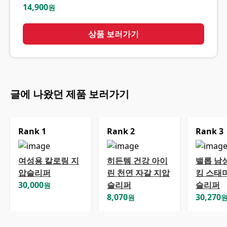
14,900
원
상품 보러가기
글에 나왔던 제품 보러가기
Rank
1
Rank
2
Rank
3
여성용 칼로링 지
히든템 건강 아이
밸롭 남
압슬리퍼
린 천연 자갈 지압
킹 스태
30,000
슬리퍼
슬리퍼
원
8,070
30,270
원