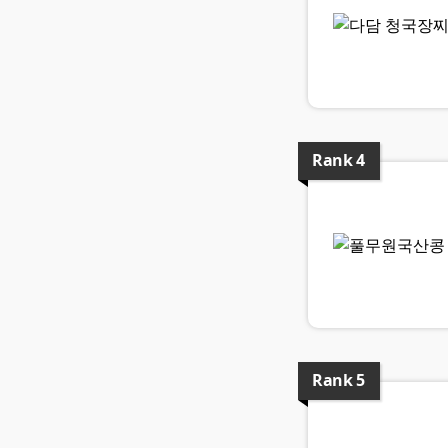
Rank
4
Rank
5