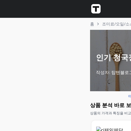
홈
조미료/오일/소
인기 청국장
작성자: 탑텐블로
이
상품 분석 바로 
상품의 가격과 특징을 비