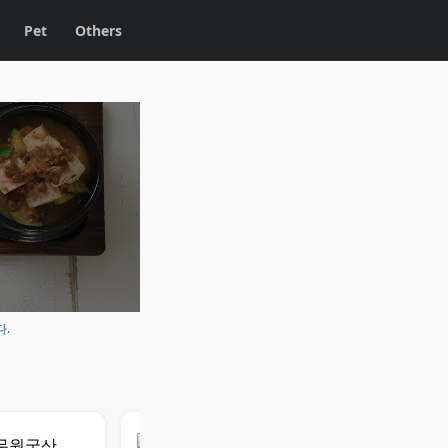
Pet
Others
다.