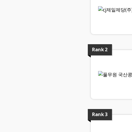
Rank
2
Rank
3