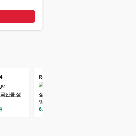
기
4
Rank
5
국산콩 생
샘표 청국장찌개
장
양념
6,120
원
원