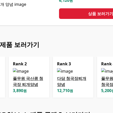
6,120
원
상품 보러가
 제품 보러가기
Rank
2
Rank
3
Rank
풀무원 국산콩 청
다담 청국장찌개
풀무원
국장 찌개양념
양념
청국
3,890
12,710
5,200
원
원