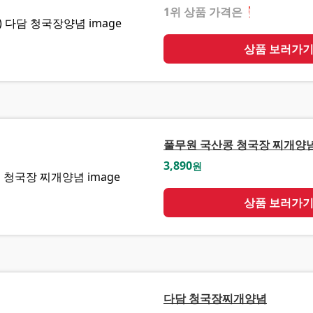
1위 상품 가격은
❓
상품 보러가
풀무원 국산콩 청국장 찌개양
3,890
원
상품 보러가
다담 청국장찌개양념