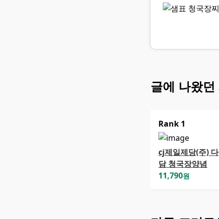
글에 나왔던
Rank
1
cj제일제당(주) 다
담 청국장양념
11,790
원