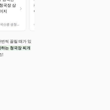
풀무원국산콩 생청국장
샘표 청국장찌개 양념
한번씩 끌릴 때가 있
매하는 청국장 찌개
!