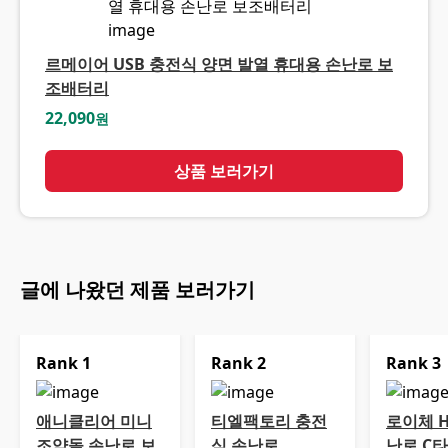
르메이어 USB 충전식 양면 발열 휴대용 손난로 보
조배터리
22,090
원
상품 보러가기
글에 나왔던 제품 보러가기
Rank
1
Rank
2
Rank
3
애니클리어 미니
티엘팩토리 충전
로이체 H
조약돌 손난로 보
식 손난로
난로 C