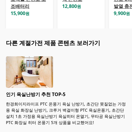
조배터리
12,800
발열 충
원
15,900
9,900
원
원
다른
계절가전
제품 콘텐츠 보러가기
인기 욕실난방기 추천 TOP-5
한경희이지라이프 PTC 온풍기 욕실 난방기, 초간단 못질없는 가정
용 욕실 화장실 난방기, 크루거 벽걸이형 PTC 욕실온풍기, 초간단
설치 1초 가정용 욕실난방기 욕실히터 온열기, 무타공 욕실난방기
PTC 화장실 히터 온풍기 5개 상품을 비교했어요!