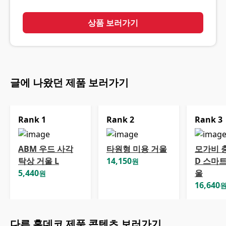
상품 보러가기
글에 나왔던 제품 보러가기
Rank
1
Rank
2
Rank
3
ABM 우드 사각
타원형 미용 거울
모가비 충
탁상 거울 L
14,150
D 스마트
원
5,440
울
원
16,640
다른
홈데코
제품 콘텐츠 보러가기