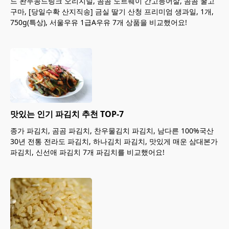
드 완두콩드링크 오리지널, 곰곰 노르웨이 간고등어살, 곰곰 꿀고
구마, [당일수확 산지직송] 금실 딸기 산청 프리미엄 생과일, 1개,
750g(특상), 서울우유 1급A우유 7개 상품을 비교했어요!
맛있는 인기 파김치 추천 TOP-7
종가 파김치, 곰곰 파김치, 찬우물김치 파김치, 남다른 100%국산
30년 전통 전라도 파김치, 하나김치 파김치, 맛있게 매운 삼대본가
파김치, 신선애 파김치 7개 파김치를 비교했어요!