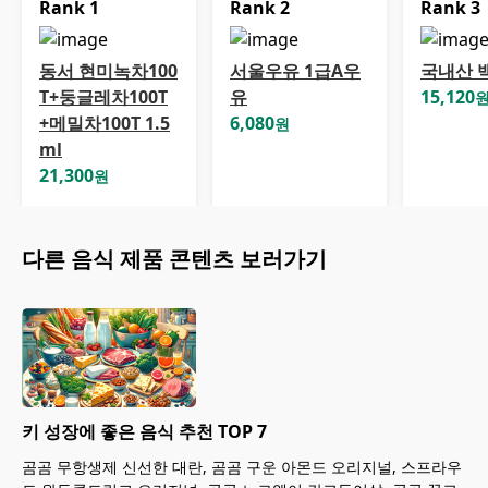
Rank
1
Rank
2
Rank
3
동서 현미녹차100
서울우유 1급A우
국내산 
T+둥글레차100T
유
15,120
+메밀차100T 1.5
6,080
원
ml
21,300
원
다른
음식
제품 콘텐츠 보러가기
키 성장에 좋은 음식 추천 TOP 7
곰곰 무항생제 신선한 대란, 곰곰 구운 아몬드 오리지널, 스프라우