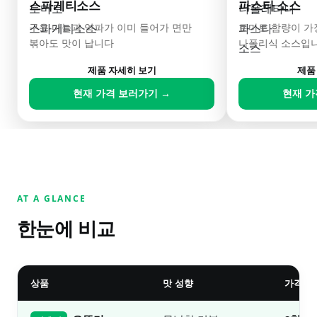
스파게티소스
파스타 소스
구운 마늘과 양파가 이미 들어가 면만
토마토 함량이 가
볶아도 맛이 납니다
나폴리식 소스입
제품 자세히 보기
제품
현재 가격 보러가기 →
현재 가
AT A GLANCE
한눈에 비교
상품
맛 성향
가격대