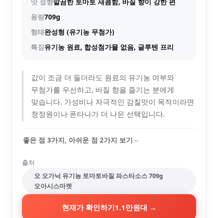
맛 성향
깔끔한 토마토 새콤함, 바질 향이 강한 편
용량
709g
형태
완성형 (유기농 무첨가)
특징
유기농 원료, 합성첨가물 없음, 글루텐 프리
값이 조금 더 들더라도 원료의 유기농 여부와
무첨가를 우선하고, 바질 향을 즐기는 분에게
맞습니다. 가성비나 자극적인 감칠맛이 목적이라면
청정원이나 폰타나가 더 나은 선택입니다.
좋은 점
3
가지, 아쉬운 점
2
가지 보기
출처
오 오가닉 유기농 토마토바질 파스타소스 709g
오아시스마켓
현재가 확인하기
1.1만원대
→