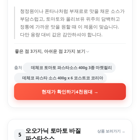
청정원이나 폰타나처럼 부재료로 맛을 채운 소스가
부담스럽고, 토마토와 올리브유 위주의 담백하고
정통에 가까운 맛을 원할 때 이 제품이 맞습니다.
다만 용량 대비 값은 감안하셔야 합니다.
좋은 점
3
가지, 아쉬운 점
2
가지 보기
출처
데체코 토마토 파스타소스 400g 3종 마켓컬리
데체코 파스타 소스 400g x 6 코스트코 코리아
현재가 확인하기
4천원대
→
오오가닉 토마토 바질
상품 보러가기 →
5
파스타소스