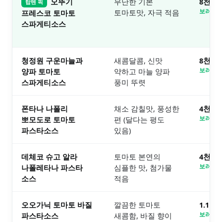
오뚜기
무난한 기본
8천원
탑텐 픽
토마토맛, 자극 적음
보러가기
프레스코 토마토
스파게티소스
청정원 구운마늘과
새콤달콤, 신맛
8천원
양파 토마토
약하고 마늘 양파
보러가기
스파게티소스
풍미 뚜렷
폰타나 나폴리
채소 감칠맛, 풍성한
4천원
뽀모도로 토마토
편 (달다는 평도
보러가기
파스타소스
있음)
데체코 슈고 알라
토마토 본연의
4천원
나폴레타나 파스타
심플한 맛, 첨가물
보러가기
소스
적음
오오가닉 토마토 바질
깔끔한 토마토
1.1만
파스타소스
새콤함, 바질 향이
보러가기