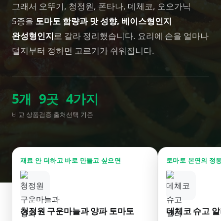
그래서 오뚜기, 청정원, 폰타나, 데체코, 오오가닉
5종을
토마토 함량과 맛 성향, 베이스형인지
완성형인지
로 갈라 정리했습니다. 요리에 손을 얼마나
댈지부터 정하면 고르기가 쉬워집니다.
5
개
9
곳
4
가지
비교 상품
검증 출처
선택 기준
재료 안 더하고 바로 만들고 싶으면
토마토 본연의 정
청정원 구운마늘과 양파 토마토
데체코 슈고 