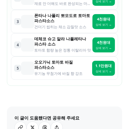
상세 보기 →
재료 안 더해도 바로 완성되는 마늘 양파 풍미
폰타나 나폴리 뽀모도로 토마토
4천원대
파스타소스
3
상세 보기 →
건더기 씹히는 채소 감칠맛 소스
데체코 슈고 알라 나폴레타나
4천원대
파스타 소스
4
상세 보기 →
토마토 함량 높은 정통 이탈리아 맛
오오가닉 토마토 바질
1.1만원대
파스타소스
5
상세 보기 →
유기농 무첨가에 바질 향 강조
이 글이 도움됐다면 공유해 주세요