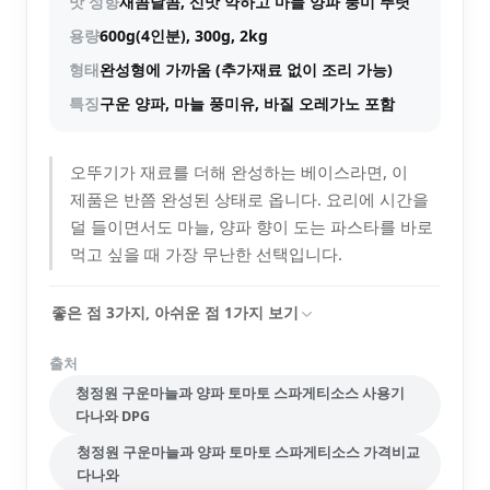
맛 성향
새콤달콤, 신맛 약하고 마늘 양파 풍미 뚜렷
용량
600g(4인분), 300g, 2kg
형태
완성형에 가까움 (추가재료 없이 조리 가능)
특징
구운 양파, 마늘 풍미유, 바질 오레가노 포함
오뚜기가 재료를 더해 완성하는 베이스라면, 이
제품은 반쯤 완성된 상태로 옵니다. 요리에 시간을
덜 들이면서도 마늘, 양파 향이 도는 파스타를 바로
먹고 싶을 때 가장 무난한 선택입니다.
좋은 점
3
가지, 아쉬운 점
1
가지 보기
출처
청정원 구운마늘과 양파 토마토 스파게티소스 사용기
다나와 DPG
청정원 구운마늘과 양파 토마토 스파게티소스 가격비교
다나와