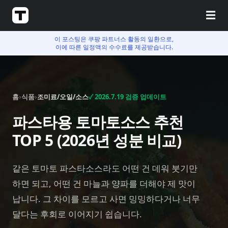
☰
이 포스팅은 쿠팡 파트너스 활동의 일환으로,
이에 따른 일정액의 수수료를 제공받습니다.
홈
›
식품
›
조미료/오일/소스
✓
2026.7.19
검증 업데이트
파스타용 토마토소스 추천
TOP 5 (2026년 성분 비교)
같은 토마토 파스타소스라도 어떤 건 데워 붓기만
하면 되고, 어떤 건 마늘과 양파를 더해야 제 맛이
납니다. 그 차이를 모르고 사면 밍밍하다거나 너무
달다는 후회로 이어지기 쉽습니다.