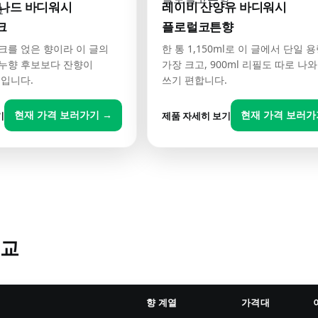
나드 바디워시
레이비 산양유 바디워시
크
플로럴코튼향
크를 얹은 향이라 이 글의
한 통 1,150ml로 이 글에서 단일 
누향 후보보다 잔향이
가장 크고, 900ml 리필도 따로 나
쪽입니다.
쓰기 편합니다.
현재 가격 보러가기 →
현재 가격 보러가
기
제품 자세히 보기
비교
향 계열
가격대