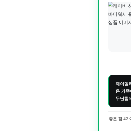
제이멜라
온 가족
무난함으
좋은 점
4
가