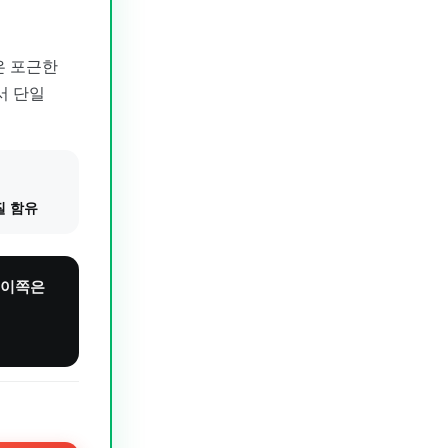
은 포근한
서 단일
질 함유
 이쪽은