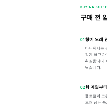
BUYING GUID
구매 전 
향이 오래 
01
바디워시는 결
길게 끌고 가
확실합니다.
남습니다.
향 계열부터
02
플로럴과 코튼
오래 남는 쪽