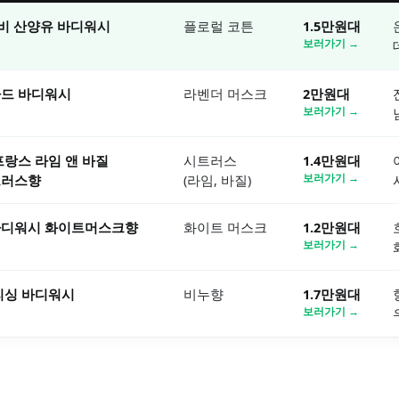
비 산양유 바디워시
플로럴 코튼
1.5만원대
보러가기 →
나드 바디워시
라벤더 머스크
2만원대
보러가기 →
프랑스 라임 앤 바질
시트러스
1.4만원대
트러스향
(라임, 바질)
보러가기 →
바디워시 화이트머스크향
화이트 머스크
1.2만원대
보러가기 →
리싱 바디워시
비누향
1.7만원대
보러가기 →