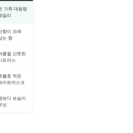
온 가족 대용량
데일리
잔향이 오래
남는 향
여름철 산뜻한
시트러스
호불호 적은
화이트머스크
향보다 보습이
우선