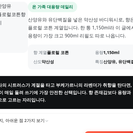
온 가족 대용량 데일리
산양유와 유단백질을 넣은 약산성 바디워시로, 향
플로럴 코튼 계열입니다. 한 통 1,150ml라 이 글에
용량이 가장 크고 900ml 리필도 따로 나옵니다.
향 계열
플로럴 코튼
용량
1,150ml
산도
약산성
특징
산양유, 유단백
의 시트러스가 계절을 타고 부케가르니의 라벤더가 취향을 탄다면,
이 매일 돌려 쓰기에 가장 안전한 선택입니다. 향 존재감보다 용량과
로 고르는 자리입니다.
지, 아쉬운 점
2
가지 보기