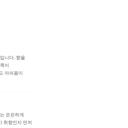
입니다. 향을
 쪽이
사도 아쉬움이
크는 은은하게
가 취향인지 먼저