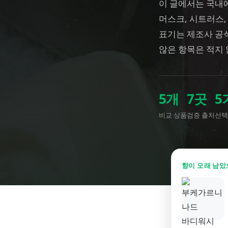
이 글에서는 국내에
머스크, 시트러스,
표기는 제조사 공
않은 항목은 적지
5
개
7
곳
5
비교 상품
검증 출처
선택
향이 오래 남았