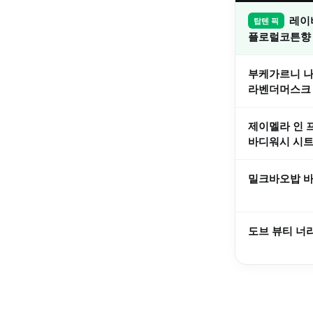
레이
탑텐 픽
플로럴코튼향
부케가르니 
라벤더머스크
제이멜라 인 
바디워시 시
밀크바오밥 
도브 뷰티 너