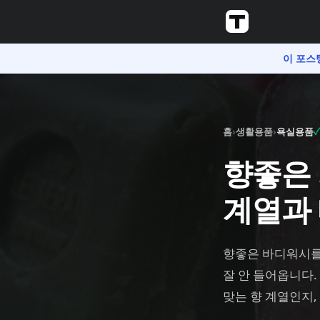
이 포스
홈
›
생활용품
›
욕실용품
향좋은 
계열과
향좋은 바디워시를 
잘 안 들어옵니다.
맞는 향 계열인지,