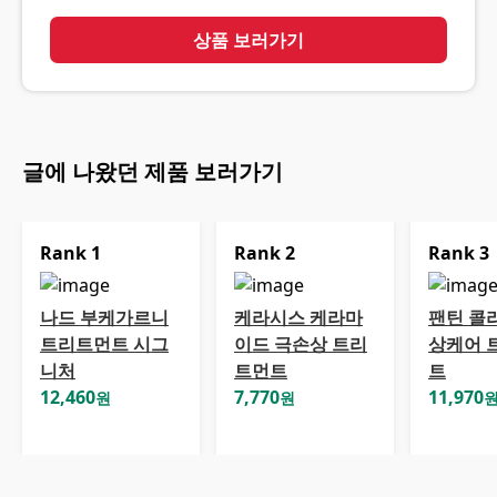
상품 보러가기
글에 나왔던 제품 보러가기
Rank
1
Rank
2
Rank
3
나드 부케가르니
케라시스 케라마
팬틴 콜
트리트먼트 시그
이드 극손상 트리
상케어 
니처
트먼트
트
12,460
7,770
11,970
원
원