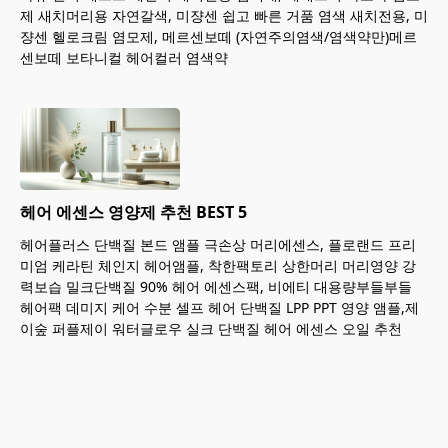
제 새치머리용 자연갈색, 미쟝센 쉽고 빠른 거품 염색 새치전용, 미
쟝센 헬로크림 염모제, 메르센보떼 (자연주의염색/염색약만)메르
센보떼 보타니컬 헤어컬러 염색약
헤어 에센스 영양제 추천 BEST 5
헤어플러스 단백질 본드 앰플 극손상 머리에센스, 플로랜드 프리
미엄 케라틴 체인지 헤어앰플, 착한팩토리 상한머리 머리영양 강
력보습 밀크단백질 90% 헤어 에센스팩, 비에티 대용량부들부들
헤어팩 데미지 케어 수분 셀프 헤어 단백질 LPP PPT 영양 앰플,제
이숲 퍼플제이 워터글로우 실크 단백질 헤어 에센스 오일 추천