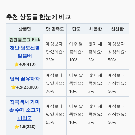
추천 상품들 한눈에 비교
상품명
맛 만족도
당도
새콤함
싱싱함
탑텐블로그 Pick
예상보다
아주 달
많이 새
예상보다
천안 당도선별
맛있어요:
콤해요:
콤해요:
싱싱해요:
알뜰배
23%
10%
3%
50%
⭐4.0(413)
예상보다
아주 달
많이 새
예상보다
담터 꿀유자차
맛있어요:
콤해요:
콤해요:
싱싱해요:
⭐4.5(23,003)
70%
10%
3%
50%
집국백서 가마
예상보다
아주 달
많이 새
예상보다
솥 수제 소고기
맛있어요:
콤해요:
콤해요:
싱싱해요:
미역국
65%
10%
3%
50%
⭐4.5(228)