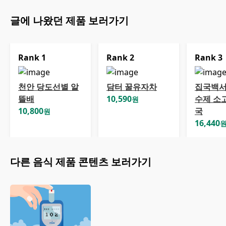
글에 나왔던 제품 보러가기
Rank
1
Rank
2
Rank
3
천안 당도선별 알
담터 꿀유자차
집국백서
뜰배
10,590
수제 소
원
10,800
국
원
16,440
다른
음식
제품 콘텐츠 보러가기