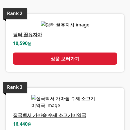
Rank
2
담터 꿀유자차
10,590
원
상품 보러가기
Rank
3
집국백서 가마솥 수제 소고기미역국
16,440
원