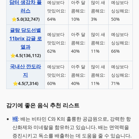
담터 생강차 플
예상보다
아주 달
많이 새
예상보다
러스
맛있어요:
콤해요:
콤해요:
싱싱해요:
⭐5.0(32,747)
64%
10%
3%
50%
귤탐 당도선별
예상보다
아주 달
많이 새
예상보다
11brix 감귤 로
맛있어요:
콤해요:
콤해요:
싱싱해요:
열과
62%
40%
11%
66%
⭐4.5(136,112)
국내산 깐도라
예상보다
아주 달
많이 새
예상보다
지
맛있어요:
콤해요:
콤해요:
싱싱해요:
⭐4.5(7,314)
60%
40%
11%
71%
감기에 좋은 음식 추천 리스트
배
: 배는 비타민 C와 K의 훌륭한 공급원으로, 강력한 항
산화제와 미네랄을 함유하고 있습니다. 배는 면역력을
증진시키고 독소를 배출하는 데 도움을 줄 수 있습니다.