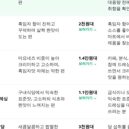
편
대용량 전
취향을 확
흑임자 향이 진하고
2천원대
흑임자 향
싱
꾸덕하며 살짝 짠맛이
보러가기 →
소스를 좋
도는 편
마트에서 
제품을 찾는
마요네즈 비중이 높아
1.4만원대
카페, 분식
크리미하고 고소하며,
보러가기 →
참깨 드레
흑임자맛 자체는 약한 편
쓰면서 크
맛을 원하는
구내식당에서 익숙한
1.1만원대
급식이나 
레싱
표준맛, 고소하되 식초와
보러가기 →
익숙한 표
짠맛이 느껴지는 편
드레싱을 
쓰려는 분
저당
새콤달콤하고 짭짤한
3천원대
당 섭취를