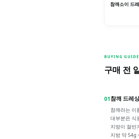
참깨소이 드
BUYING GUID
구매 전 
참깨 드레
01
참깨라는 이
대부분은 식용
지방이 절반가
지방 약 54