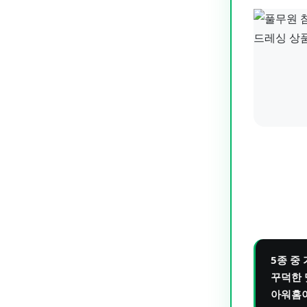
5종 중
꾸덕한 
아워홈이