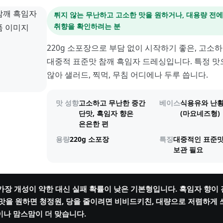
튀지 않는 무난하고 고소한 맛을 원하거나, 대용량 전
취향을 확인하려는 분
220g 소포장으로 부담 없이 시작하기 좋은, 고소
대중적 표준맛 참깨 흑임자 드레싱입니다. 특정 맛
않아 샐러드, 찍먹, 무침 어디에나 두루 씁니다.
맛 성향
고소하고 무난한 중간
베이스
식용유와 난황
단맛, 흑임자 향은
(마요네즈형)
은은한 편
용량
220g 소포장
특징
대중적인 표준맛
보관 필요
 가장 개성이 약한 대신 실패 확률이 낮은 기본형입니다. 흑임자 향이
맛을 원하면 청정원, 당을 줄이려면 비비드키친, 대량으로 저렴하게
나 맘스맘이 더 맞습니다.