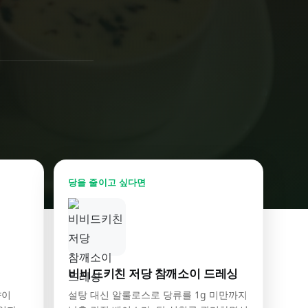
당을 줄이고 싶다면
비비드키친 저당 참깨소이 드레싱
향이
설탕 대신 알룰로스로 당류를 1g 미만까지