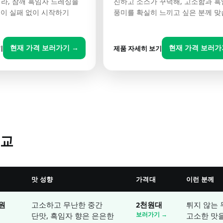
이라, 참깨 흑임자 드레싱을
진하고 소스가 꾸덕해, 고소함과 
분이 실패 없이 시작하기
풍미를 확실히 느끼고 싶은 분께 맞
현재 가격 보러가기 →
현재 가격 보러가
기
제품 자세히 보기
비교
맛 성향
가격대
이런 분께
원
고소하고 무난한 중간
2천원대
튀지 않는
단맛, 흑임자 향은 은은한
보러가기 →
고소한 맛을