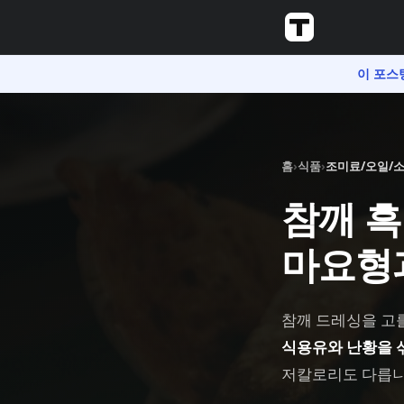
이 포스
홈
›
식품
›
조미료/오일/
참깨 흑
마요형
참깨 드레싱을 고를
식용유와 난황을 
저칼로리도 다릅니