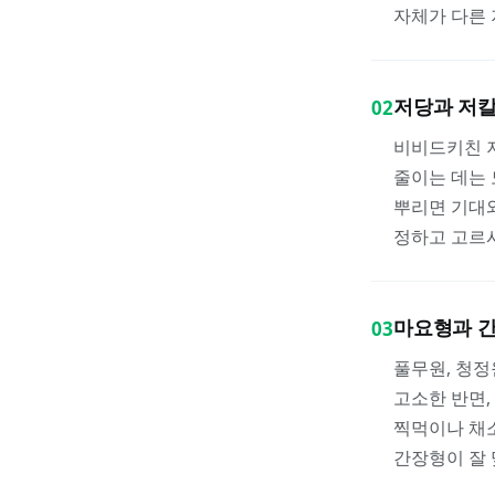
자체가 다른 
저당과 저
02
비비드키친 저
줄이는 데는 
뿌리면 기대와
정하고 고르
마요형과 
03
풀무원, 청정
고소한 반면,
찍먹이나 채
간장형이 잘 