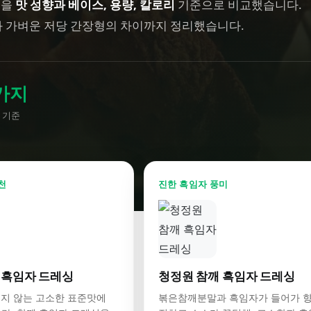
종을
맛 성향과 베이스, 용량, 칼로리
기준으로 비교했습니다.
 가벼운 저당 간장형의 차이까지 정리했습니다.
가지
 기준
천
진한 흑임자 풍미
 흑임자 드레싱
청정원 참깨 흑임자 드레싱
튀지 않는 고소한 표준맛에
볶은참깨분말과 흑임자가 들어가 