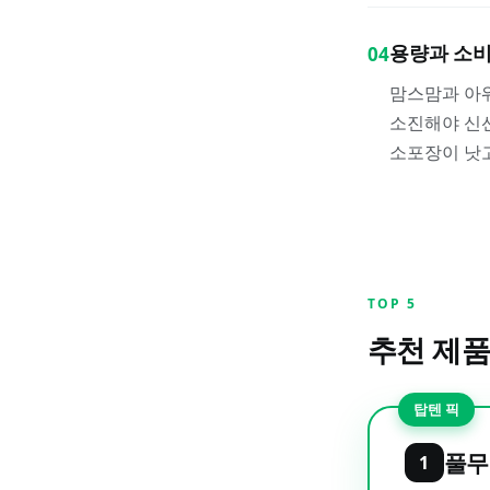
용량과 소비
04
맘스맘과 아워
소진해야 신선
소포장이 낫고
TOP
5
추천 제품
탑텐 픽
풀무
1