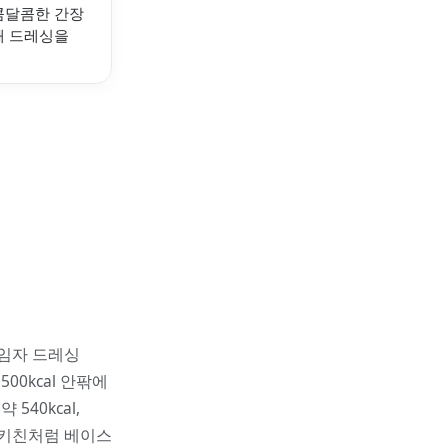
콤달콤한 간장
깨 드레싱을
흑임자 드레싱
0kcal 안팎에
40kcal,
드키친처럼 베이스