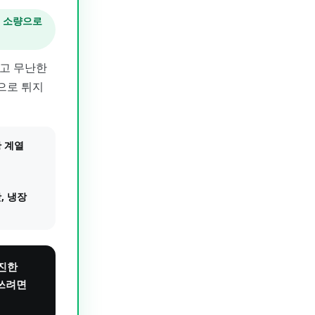
에 소량으로
하고 무난한
으로 튀지
 계열
, 냉장
 진한
 쓰려면