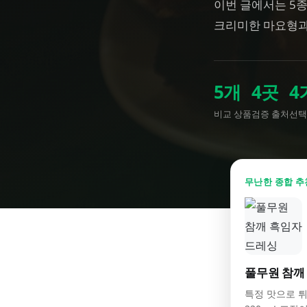
이번 글에서는 5
크리미한 마요형과
5
개
4
곳
4
비교 상품
검증 출처
선택
무난한 종합 추
풀무원 참깨
특정 맛으로 