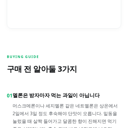
보
BUYING GUIDE
구매 전 알아둘
3
가지
멜론은 받자마자 먹는 과일이 아닙니다
01
머스크메론이나 세지멜론 같은 네트멜론은 상온에서
2일에서 3일 정도 후숙해야 단맛이 오릅니다. 밑동을
눌렀을 때 살짝 들어가고 달콤한 향이 진해지면 먹기