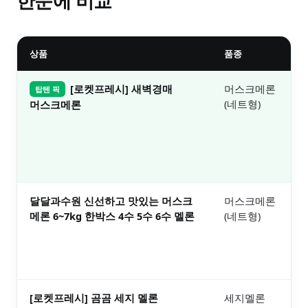
한눈에 비교
상품
품종
[로켓프레시] 새벽경매
머스크메론
2
탑텐 픽
(네트형)
보
머스크메론
달달과수원 신선하고 맛있는 머스크
머스크메론
4
메론 6~7kg 한박스 4수 5수 6수 멜론
(네트형)
보
[로켓프레시] 곰곰 세지 멜론
세지멜론
1