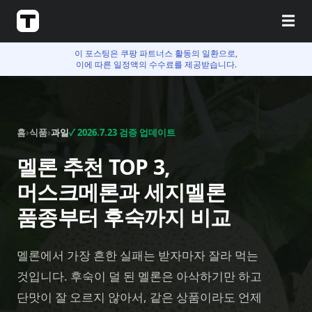
☰
이 포스팅은 쿠팡 파트너스 활동의 일환으로,
이에 따른 일정액의 수수료를 제공받습니다.
홈
›
식품
›
과일
✓
2026.7.23
검증 업데이트
멜론 추천 TOP 3,
머스크메론과 세지멜론
품종부터 후숙까지 비교
멜론에서 가장 흔한 실패는 받자마자 잘라 먹는
것입니다. 후숙이 덜 된 멜론은 아삭하기만 하고
단맛이 잘 오르지 않아서, 같은 상품이라도 언제