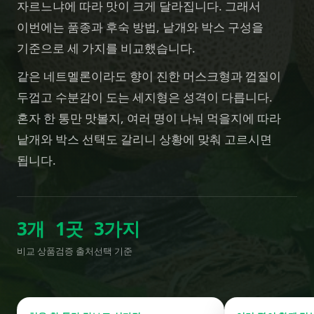
자르느냐에 따라 맛이 크게 달라집니다. 그래서
이번에는 품종과 후숙 방법, 낱개와 박스 구성을
기준으로 세 가지를 비교했습니다.
같은 네트멜론이라도 향이 진한 머스크형과 껍질이
두껍고 수분감이 도는 세지형은 성격이 다릅니다.
혼자 한 통만 맛볼지, 여러 명이 나눠 먹을지에 따라
낱개와 박스 선택도 갈리니 상황에 맞춰 고르시면
됩니다.
3
개
1
곳
3
가지
비교 상품
검증 출처
선택 기준