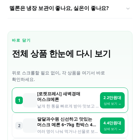
멜론은 냉장 보관이 좋나요, 실온이 좋나요?
바로 담기
전체 상품 한눈에 다시 보기
위로 스크롤할 필요 없이, 각 상품을 여기서 바로
확인하세요.
[로켓프레시] 새벽경매
2.2만원대
머스크메론
1
상세 보기 →
낱개 한 통을 빠르게 받아 맛보고 싶은 분
달달과수원 신선하고 맛있는
4.4만원대
머스크 메론 6~7kg 한박스 4수
2
상세 보기 →
5수 6수 멜론
여러 명이 나눠 먹거나 선물로 보낼 분