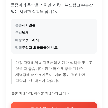
품종이라 후숙을 거치면 과육이 부드럽고 수분감
있는 시원한 식감을 냅니다.
품종
세지멜론
구성
낱개
배송
로켓프레시
껍질
두껍고 오돌도돌한 네트
가장 저렴하게 세지멜론의 시원한 식감을 맛보고
싶을 때 좋습니다. 진한 머스크 향을 원하면
새벽경매 머스크메론이, 여러 통이 필요하면
달달과수원 박스가 맞습니다.
좋은 점
3
가지, 아쉬운 점
2
가지 보기