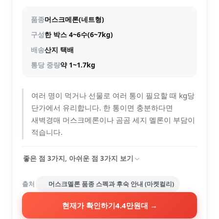
품종
머스크메론(네트형)
구성
한 박스 4~6수(6~7kg)
배송
산지 택배
통당 중량
약 1~1.7kg
여러 명이 먹거나 선물로 여러 통이 필요할 때 kg당
단가에서 유리합니다. 한 통이면 충분하다면
새벽경매 머스크메론이나 곰곰 세지 멜론이 부담이
적습니다.
좋은 점
3
가지, 아쉬운 점
3
가지 보기
출처
머스크멜론 품종 스펙과 후숙 안내 (마켓컬리)
현재가 확인하기
4.4만원대
→