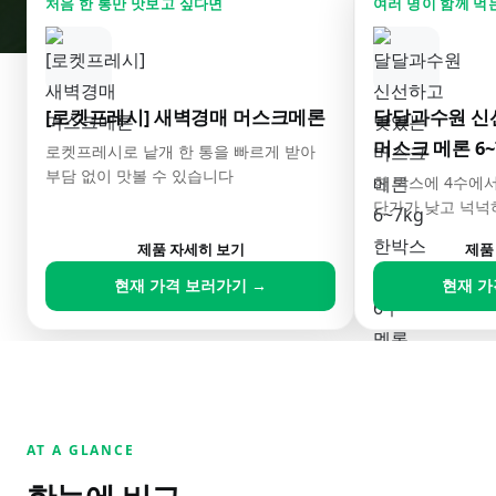
처음 한 통만 맛보고 싶다면
여러 명이 함께 먹
[로켓프레시] 새벽경매 머스크메론
달달과수원 신
머스크 메론 6~
로켓프레시로 낱개 한 통을 빠르게 받아
부담 없이 맛볼 수 있습니다
6수 멜론
한 박스에 4수에서
단가가 낮고 넉넉
제품 자세히 보기
제품
현재 가격 보러가기 →
현재 가
AT A GLANCE