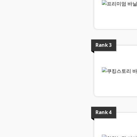
Rank
3
Rank
4