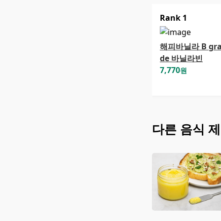
Rank
1
해피바닐라 B gr
de 바닐라빈
7,770
원
다른
음식
제