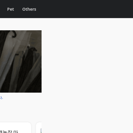
Pet
Others
다.