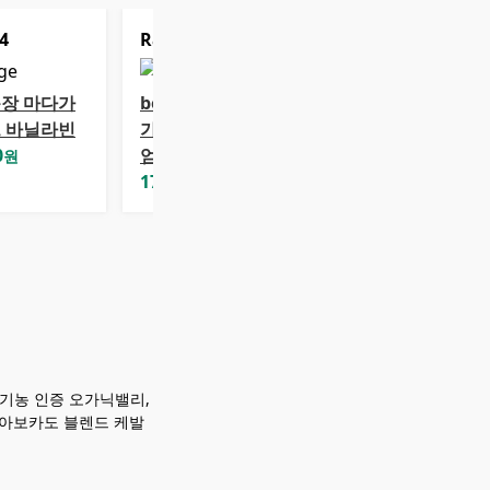
4
Rank
5
장 마다가
bon vanilla 마다
 바닐라빈
가스카르 프리미
0
엄 바닐라빈 25g
원
17,900
원
유기농 인증 오가닉밸리,
, 아보카도 블렌드 케발