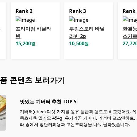
Rank
2
Rank
3
Rank
a
프리미엄 바닐라
쿠킹스토리 바닐
한결농
빈
라빈 2p
스카르
15,200
10,500
27,72
원
원
품 콘텐츠 보러가기
맛있는 기버터 추천 TOP 5
기버터(ghee) 다섯 가지를 원유 등급과 용도로 비교했어요. 
목초사육 밀키오 454g, 유기가공 기이지, 가성비 포쓰앤하트
라 중에서 방탄커피용과 고온조리용을 나눠 골라봤습니다.