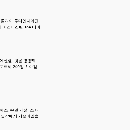
아이클리어 루테인지아잔
틴 아스타잔틴 164 에이
에센셜, 잇몸 영양제
포르테 240정 치아칼
소, 수면 개선, 소화
, 일상에서 캐모마일을