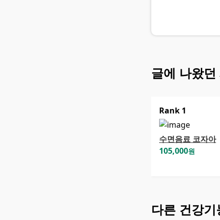
글에 나왔던
Rank
1
수면음료 코자아
105,000
원
다른
건강기