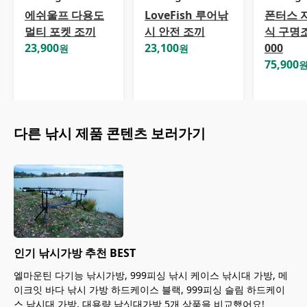
에쉬울프 다용도
LoveFish 루어낚
폰터스 
멀티 포켓 조끼
시 안전 조끼
식 구명조
23,900
23,100
000
원
원
75,900
다른
낚시
제품 콘텐츠 보러가기
인기 낚시가방 추천 BEST
엘마운틴 다기능 낚시가방, 999피싱 낚시 케이스 낚시대 가방, 메
이크잇 바다 낚시 가방 하드케이스 블랙, 999피싱 슬림 하드케이
스 낚시대 가방, 대용량 낚싯대가방 5개 상품을 비교했어요!