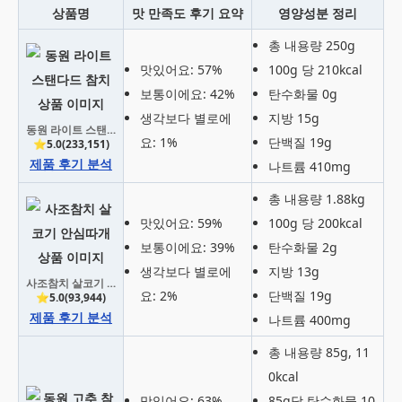
상품명
맛 만족도 후기 요약
영양성분 정리
총 내용량 250g
맛있어요: 57%
100g 당 210kcal
보통이에요: 42%
탄수화물 0g
생각보다 별로에
지방 15g
동원 라이트 스탠다드 참치
요: 1%
단백질 19g
⭐5.0(233,151)
제품 후기 분석
나트륨 410mg
총 내용량 1.88kg
맛있어요: 59%
100g 당 200kcal
보통이에요: 39%
탄수화물 2g
생각보다 별로에
지방 13g
사조참치 살코기 안심따개
요: 2%
단백질 19g
⭐5.0(93,944)
제품 후기 분석
나트륨 400mg
총 내용량 85g, 11
0kcal
맛있어요: 63%
85g당 탄수화물 10