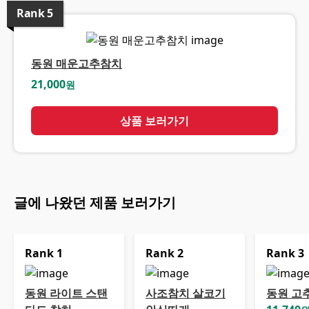
Rank
5
동원 매운고추참치
21,000
원
상품 보러가기
글에 나왔던 제품 보러가기
Rank
1
Rank
2
Rank
3
동원 라이트 스탠
사조참치 살코기
동원 고