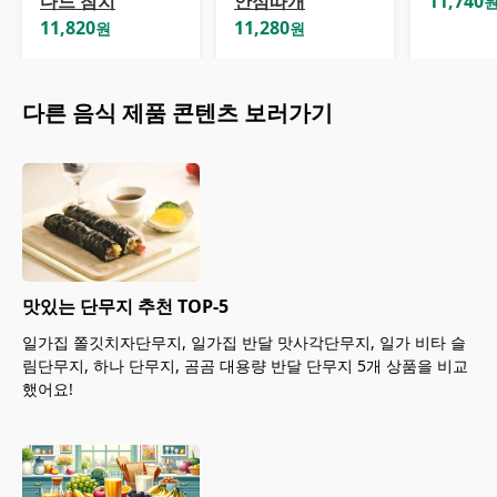
다드 참치
안심따개
11,740
11,820
11,280
원
원
다른
음식
제품 콘텐츠 보러가기
맛있는 단무지 추천 TOP-5
일가집 쫄깃치자단무지, 일가집 반달 맛사각단무지, 일가 비타 슬
림단무지, 하나 단무지, 곰곰 대용량 반달 단무지 5개 상품을 비교
했어요!