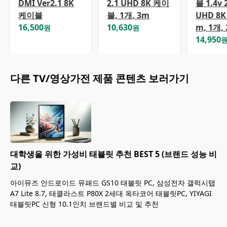
DMI Ver2.1 8K
2.1 UHD 8K 케이
블 1.4v
케이블
블, 1개, 3m
UHD 8K
16,500
10,630
m, 1개,
원
원
14,950
다른
TV/영상가전
제품 콘텐츠 보러가기
대학생을 위한 가성비 태블릿 추천 BEST 5 (브랜드 성능 비
교)
아이뮤즈 안드로이드 뮤패드 GS10 태블릿 PC, 삼성전자 갤럭시탭
A7 Lite 8.7, 태클라스트 P80X 2세대 옥타코어 태블릿PC, YIYAGI
태블릿PC 신형 10.1인치 브랜드별 비교 및 추천